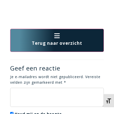
Terug naar overzicht
Geef een reactie
Je e-mailadres wordt niet gepubliceerd.
Vereiste
velden zijn gemarkeerd met
*
Kies 
Houd mij op de hoogte