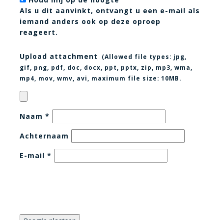
Als u dit aanvinkt, ontvangt u een e-mail als
iemand anders ook op deze oproep
reageert.
Upload attachment
(Allowed file types:
jpg,
gif, png, pdf, doc, docx, ppt, pptx, zip, mp3, wma,
mp4, mov, wmv, avi
, maximum file size:
10MB.
Naam
*
Achternaam
E-mail
*