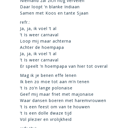
Niemand zal zich nog vervelen
Daar loopt ’n blanke Indiaan
Samen met Koos en tante Sjaan
refr.:
Ja, ja, ik voel ’t al
’t Is weer carnaval
Loop mij maar achterna
Achter de hoempapa
Ja, ja, ik voel ’t al
’t Is weer carnaval
Er speelt ’n hoempapa van hier tot overal
Mag ik je benen effe lenen
Ik ben zo moe tot aan m’n tenen
’t Is zo’n lange polonaise
Geef mij maar friet met majonaise
Waar dansen boeren met haremvrouwen
’t Is een feest om van te houwen
’t Is een dolle dwaze tijd
Vol plezier en vrolijkheid