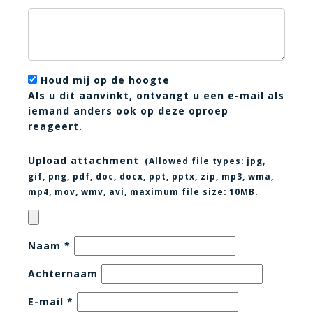
Houd mij op de hoogte
Als u dit aanvinkt, ontvangt u een e-mail als
iemand anders ook op deze oproep
reageert.
Upload attachment
(Allowed file types:
jpg,
gif, png, pdf, doc, docx, ppt, pptx, zip, mp3, wma,
mp4, mov, wmv, avi
, maximum file size:
10MB.
Naam
*
Achternaam
E-mail
*