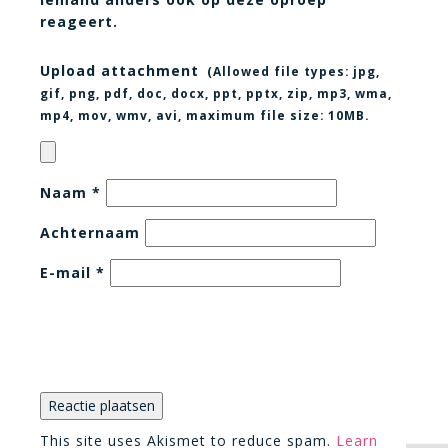
reageert.
Upload attachment
(Allowed file types:
jpg,
gif, png, pdf, doc, docx, ppt, pptx, zip, mp3, wma,
mp4, mov, wmv, avi
, maximum file size:
10MB.
Naam
*
Achternaam
E-mail
*
This site uses Akismet to reduce spam.
Learn