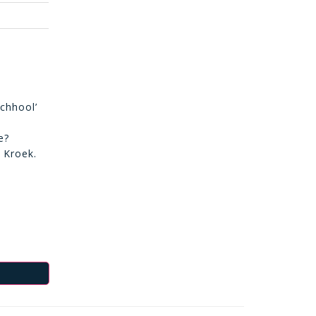
chhool’
e?
 Kroek.