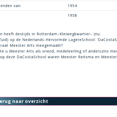
ienden van:
1954
1958
en heeft destijds in Rotterdam–Kleiwegkwartier– (nu:
gZuid) op de Nederlands-Hervormde LagereSchool: ‘DaCostaS
straat Meester Arts meegemaakt?
te u Meester Arts als vriend, medeleerling of anderszins me
’s op deze DaCostaSchool waren Meester Reitsma en Meester
erug naar overzicht