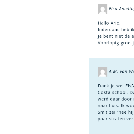
Elsa Amelin
Hallo Arie,
Inderdaad heb i
Je bent niet de 
Voorlopig groetj
A.M. van W
Dank je wel Els[
Costa school. Da
werd daar door 
naar huis. Ik w
Smit zei “nee hi
paar straten ver