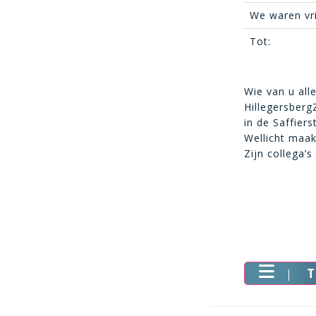
We waren vr
Tot:
Wie van u all
Hillegersber
in de Saffier
Wellicht maak
Zijn collega
T