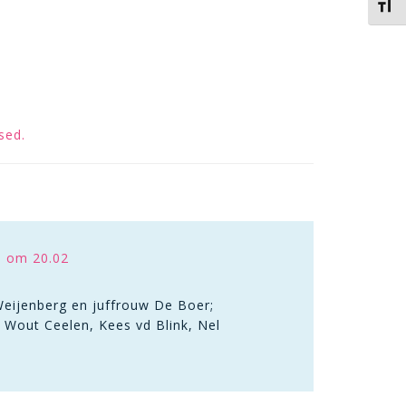
Kies 
sed.
5 om 20.02
eijenberg en juffrouw De Boer;
Wout Ceelen, Kees vd Blink, Nel