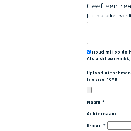
Geef een rea
Je e-mailadres wordt
Houd mij op de 
Als u dit aanvink
Upload attachmen
file size:
10MB.
Naam
*
Achternaam
E-mail
*