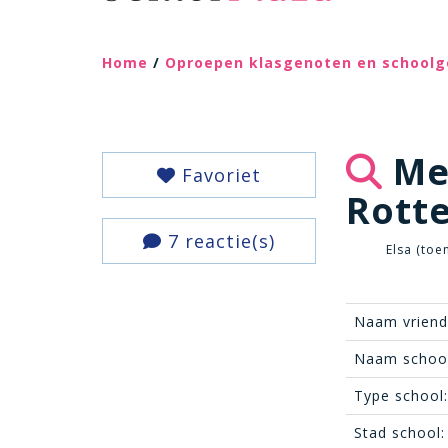
Home
/
Oproepen klasgenoten en school
Mee
Favoriet
Rott
7 reactie(s)
Elsa (toe
Naam vriend
Naam school
Type school:
Stad school: