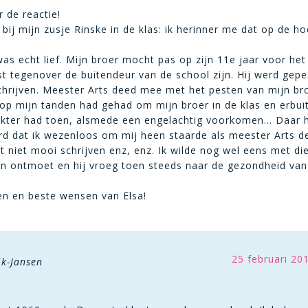
 de reactie!
j bij mijn zusje Rinske in de klas: ik herinner me dat op de 
as echt lief. Mijn broer mocht pas op zijn 11e jaar voor he
t tegenover de buitendeur van de school zijn. Hij werd gep
chrijven. Meester Arts deed mee met het pesten van mijn bro
 op mijn tanden had gehad om mijn broer in de klas en erbui
akter had toen, alsmede een engelachtig voorkomen… Daar had
d dat ik wezenloos om mij heen staarde als meester Arts de
 niet mooi schrijven enz, enz. Ik wilde nog wel eens met die
n ontmoet en hij vroeg toen steeds naar de gezondheid van m
ten en beste wensen van Elsa!
25 februari 20
jk-Jansen