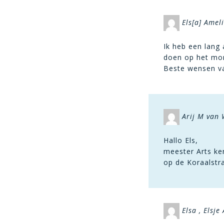
Els[a] Amel
Ik heb een lang
doen op het mom
Beste wensen va
Arij M van
Hallo Els,
meester Arts ken
op de Koraalstr
Elsa , Elsje