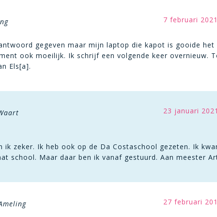
7 februari 202
ing
 antwoord gegeven maar mijn laptop die kapot is gooide het 
ent ook moeilijk. Ik schrijf een volgende keer overnieuw. T
n Els[a].
23 januari 202
 Waart
 ik zeker. Ik heb ook op de Da Costaschool gezeten. Ik kwam
aat school. Maar daar ben ik vanaf gestuurd. Aan meester Ar
27 februari 20
 Ameling