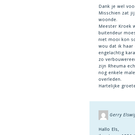
Dank je wel voor
Misschien zat ji
woonde.
Meester Kroek w
buitendeur moes
niet mooi kon s
wou dat ik haar
engelachtig kar
zo verbouwereer
zijn Rheuma echt
nog enkele male
overleden.
Hartelijke groe
Gerry Elswi
Hallo Els,