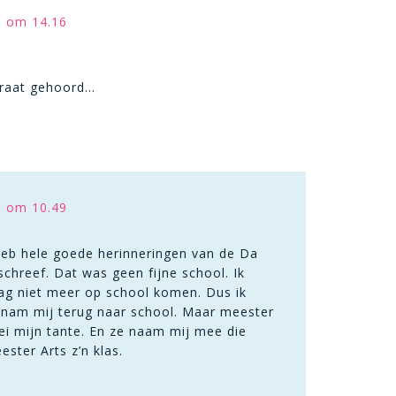
1 om 14.16
traat gehoord…
1 om 10.49
k heb hele goede herinneringen van de Da
schreef. Dat was geen fijne school. Ik
ag niet meer op school komen. Dus ik
e nam mij terug naar school. Maar meester
zei mijn tante. En ze naam mij mee die
ster Arts z’n klas.