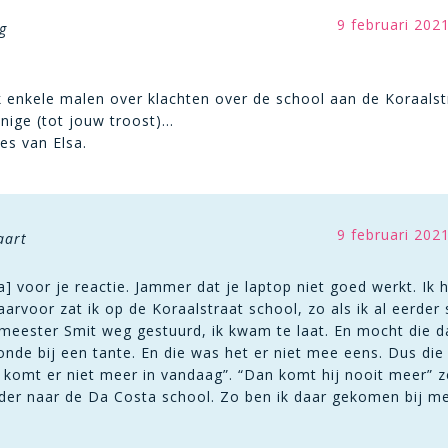
9 februari 202
g
k enkele malen over klachten over de school aan de Koraals
enige (tot jouw troost)…
es van Elsa.
9 februari 202
aart
a] voor je reactie. Jammer dat je laptop niet goed werkt. I
arvoor zat ik op de Koraalstraat school, zo als ik al eerder 
meester Smit weg gestuurd, ik kwam te laat. En mocht die d
oonde bij een tante. En die was het er niet mee eens. Dus di
j komt er niet meer in vandaag”. “Dan komt hij nooit meer” 
der naar de Da Costa school. Zo ben ik daar gekomen bij mee