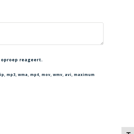
 oproep reageert.
, zip, mp3, wma, mp4, mov, wmv, avi
, maximum