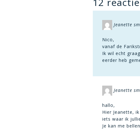
12 reactie
Jeanette s
Nico,
vanaf de Farikst
Ik wil echt gra
eerder heb geme
Jeanette s
hallo,
Hier Jeanette, i
iets waar ik jul
Je kan me belle