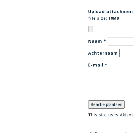
Upload attachmen
file size:
10MB.
Naam
*
Achternaam
E-mail
*
This site uses Akis