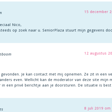
15 december 2
n
peciaal Nico,
steeds op zoek naar u. SeniorPlaza stuurt mijn gegevens doo
12 augustus 2
neboom
gevonden. Je kan contact met mij opnemen. Ze zit in een verz
 anders even. Wellicht kan de moderator van deze site mijn m
n een privé berichtje aan je doorsturen. De situatie is best
8 juli 2019 om
es