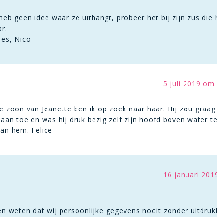
 heb geen idee waar ze uithangt, probeer het bij zijn zus di
r.
jes, Nico
5 juli 2019 om
e zoon van Jeanette ben ik op zoek naar haar. Hij zou graag
t aan toe en was hij druk bezig zelf zijn hoofd boven water 
van hem. Felice
16 januari 201
e
aten weten dat wij persoonlijke gegevens nooit zonder uitdru