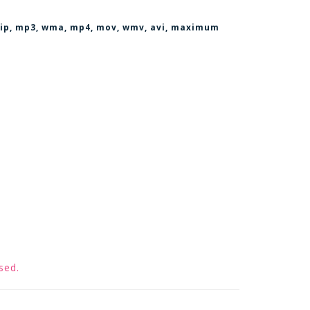
, zip, mp3, wma, mp4, mov, wmv, avi
, maximum
sed.