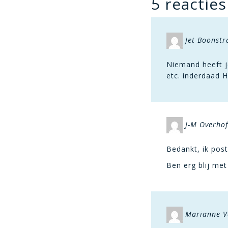
5 reacties
Jet Boonstr
Niemand heeft je
etc. inderdaad H
J-M Overhof
Bedankt, ik pos
Ben erg blij me
Marianne V