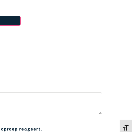
Kies 
 oproep reageert.