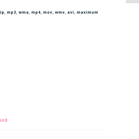
, zip, mp3, wma, mp4, mov, wmv, avi
, maximum
sed.