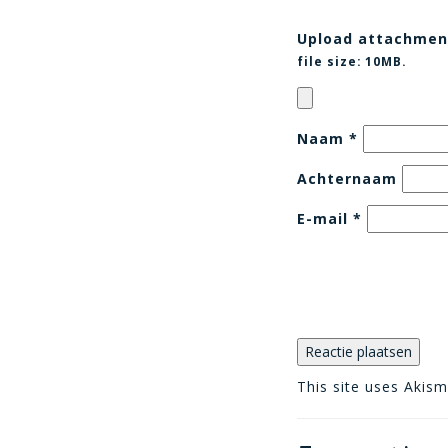
Upload attachmen
file size:
10MB.
Naam
*
Achternaam
E-mail
*
This site uses Akis