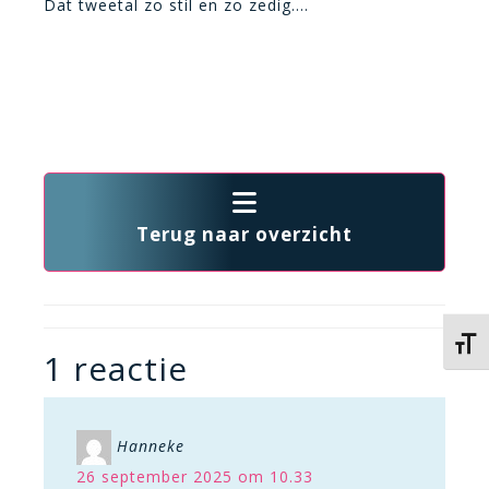
Dat tweetal zo stil en zo zedig….
Terug naar overzicht
Kies 
1 reactie
Hanneke
26 september 2025 om 10.33