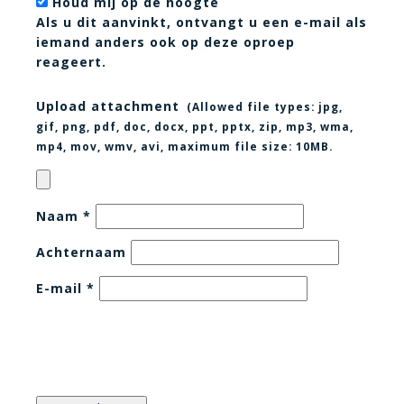
Houd mij op de hoogte
Als u dit aanvinkt, ontvangt u een e-mail als
iemand anders ook op deze oproep
reageert.
Upload attachment
(Allowed file types:
jpg,
gif, png, pdf, doc, docx, ppt, pptx, zip, mp3, wma,
mp4, mov, wmv, avi
, maximum file size:
10MB.
Naam
*
Achternaam
E-mail
*