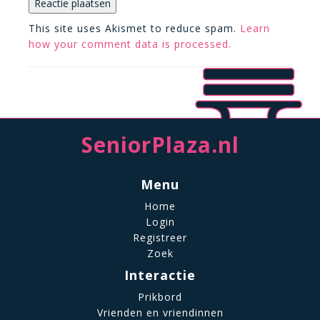
This site uses Akismet to reduce spam.
Learn
how your comment data is processed.
SeniorPlaza.nl
Menu
Home
Login
Registreer
Zoek
Interactie
Prikbord
Vrienden en vriendinnen