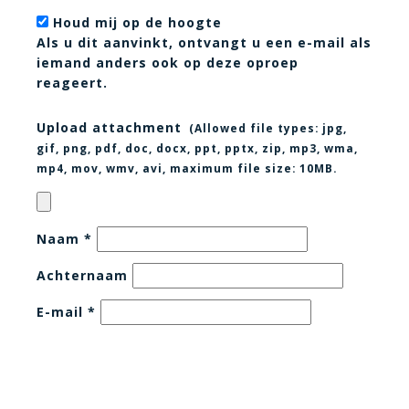
Houd mij op de hoogte
Als u dit aanvinkt, ontvangt u een e-mail als
iemand anders ook op deze oproep
reageert.
Upload attachment
(Allowed file types:
jpg,
gif, png, pdf, doc, docx, ppt, pptx, zip, mp3, wma,
mp4, mov, wmv, avi
, maximum file size:
10MB.
Naam
*
Achternaam
E-mail
*