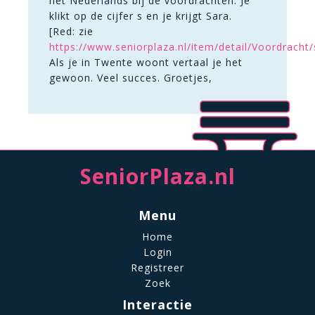
het Nederlands bij de voordrachten. Je
klikt op de cijfer s en je krijgt Sara.
[Red: zie
https://www.seniorplaza.nl/item/detail/Voordrach
Als je in Twente woont vertaal je het
gewoon. Veel succes. Groetjes,
SeniorPlaza.nl
Menu
Home
Login
Registreer
Zoek
Interactie