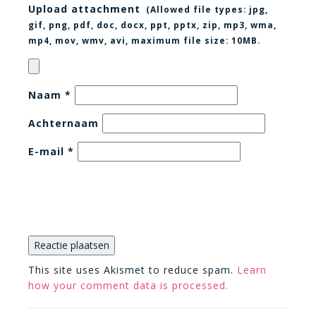
Upload attachment
(Allowed file types:
jpg,
gif, png, pdf, doc, docx, ppt, pptx, zip, mp3, wma,
mp4, mov, wmv, avi
, maximum file size:
10MB.
Naam
*
Achternaam
E-mail
*
This site uses Akismet to reduce spam.
Learn
how your comment data is processed.