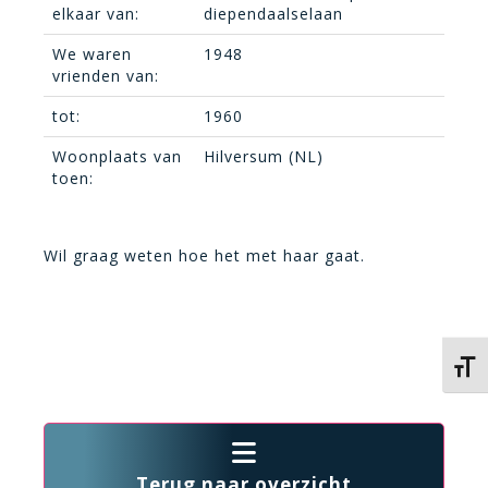
elkaar van:
diependaalselaan
We waren
1948
vrienden van:
tot:
1960
Woonplaats van
Hilversum (NL)
toen:
Wil graag weten hoe het met haar gaat.
Kies 
Terug naar overzicht