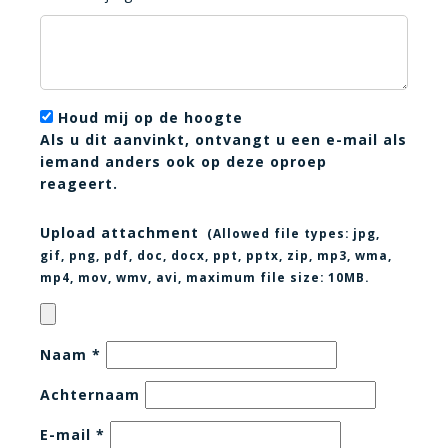
Houd mij op de hoogte
Als u dit aanvinkt, ontvangt u een e-mail als
iemand anders ook op deze oproep
reageert.
Upload attachment
(Allowed file types:
jpg,
gif, png, pdf, doc, docx, ppt, pptx, zip, mp3, wma,
mp4, mov, wmv, avi
, maximum file size:
10MB.
Naam
*
Achternaam
E-mail
*