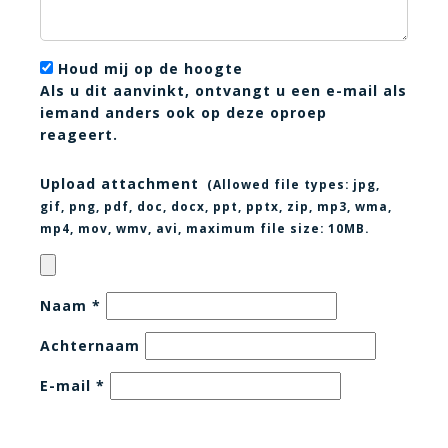
Houd mij op de hoogte
Als u dit aanvinkt, ontvangt u een e-mail als
iemand anders ook op deze oproep
reageert.
Upload attachment
(Allowed file types:
jpg,
gif, png, pdf, doc, docx, ppt, pptx, zip, mp3, wma,
mp4, mov, wmv, avi
, maximum file size:
10MB.
Naam
*
Achternaam
E-mail
*