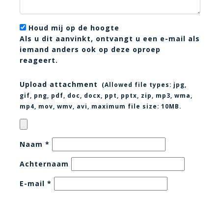
Houd mij op de hoogte
Als u dit aanvinkt, ontvangt u een e-mail als
iemand anders ook op deze oproep
reageert.
Upload attachment
(Allowed file types:
jpg,
gif, png, pdf, doc, docx, ppt, pptx, zip, mp3, wma,
mp4, mov, wmv, avi
, maximum file size:
10MB.
Naam
*
Achternaam
E-mail
*