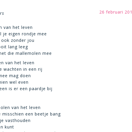
26 februari 20
rs
n van het leven
al je eigen rondje mee
 ook zonder jou
ooit lang leeg
met die mallemolen mee
en van het leven
e wachten in een rij
 mee mag doen
hien wel even
en is er een paardje bij
olen van het leven
je misschien een beetje bang
je vasthouden
en kunt