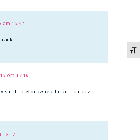
6 om 15.42
uziek.
Kies 
15 om 17.16
s u de titel in uw reactie zet, kan ik ze
m 16.17