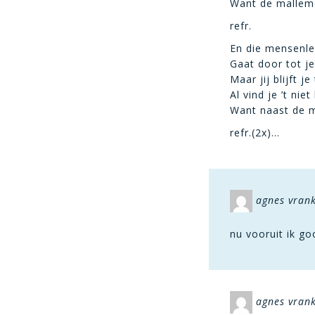
Want de mallemo
refr.
En die mensenl
Gaat door tot je
Maar jij blijft 
Al vind je ’t nie
Want naast de m
refr.(2x)…
agnes vran
nu vooruit ik go
agnes vran