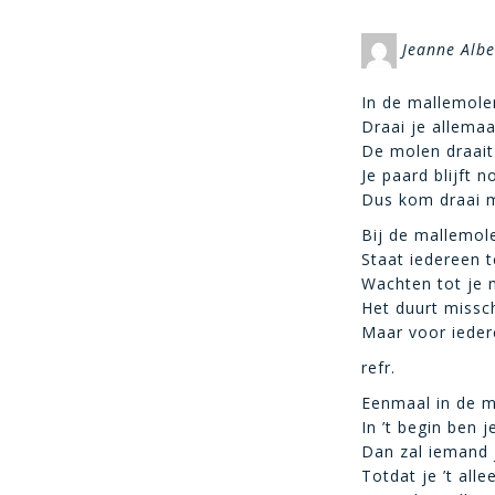
Jeanne Albe
In de mallemole
Draai je allema
De molen draait
Je paard blijft n
Dus kom draai 
Bij de mallemol
Staat iedereen t
Wachten tot je
Het duurt missc
Maar voor iedere
refr.
Eenmaal in de m
In ’t begin ben 
Dan zal iemand 
Totdat je ’t alle