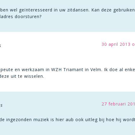
k ben wel geïnteresseerd in uw zitdansen. Kan deze gebruike
ladres doorsturen?
30 april 2013 
s
apeute en werkzaam in WZH Triamant in Velm. Ik doe al enkel
eze uit te wisselen.
27 februari 20
ms
 de ingezonden muziek is hier aub ook uitleg bij hoe hij wor