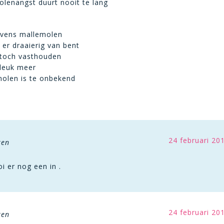
lenangst duurt nooit te lang
evens mallemolen
 er draaierig van bent
je toch vasthouden
t leuk meer
olen is te onbekend
24 februari 20
ken
oi er nog een in .
24 februari 20
ken