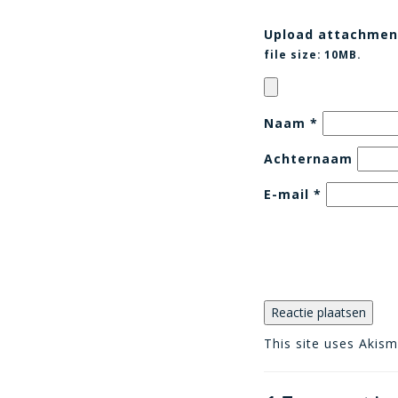
Upload attachmen
file size:
10MB.
Naam
*
Achternaam
E-mail
*
This site uses Akis