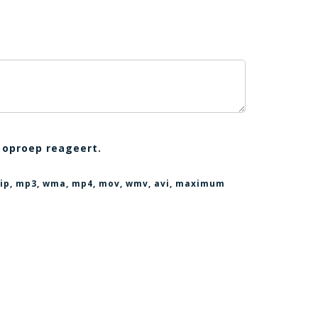
 oproep reageert.
, zip, mp3, wma, mp4, mov, wmv, avi
, maximum