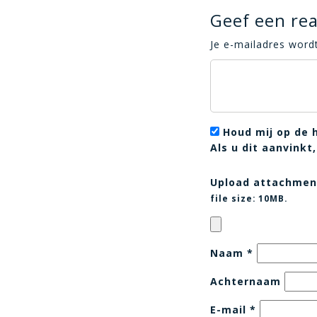
Geef een rea
Je e-mailadres wordt
Houd mij op de 
Als u dit aanvink
Upload attachmen
file size:
10MB.
Naam
*
Achternaam
E-mail
*