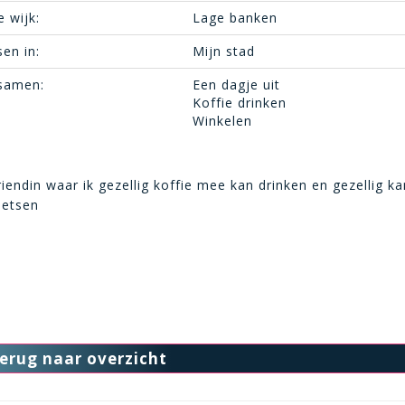
e wijk:
Lage banken
en in:
Mijn stad
 samen:
Een dagje uit
Koffie drinken
Winkelen
riendin waar ik gezellig koffie mee kan drinken en gezellig k
letsen
erug naar overzicht