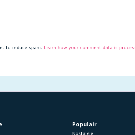
met to reduce spam.
Learn how your comment data is proces
e
Populair
Nostalgie