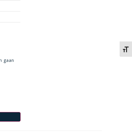
Kies 
an gaan