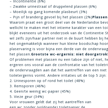
– Incontinentie (6%)
– Zwakke urinestraal of druppelend plassen (6%)
– Moeilijk op gang komende plasbeurt (3%)
– Pijn of branderig gevoel bij het plassen (2%)
Plassen 
Waarom praat een groot deel van de Nederlandse bevol
wellicht te maken met het intieme karakter van een to
blijkt eveneens uit het onderzoek van de Continentie S
wil zelfs zijn/haar partner niet in de buurt hebben bi
het ongemakkelijk wanneer hun kleine boodschap hoor
plaservaring is voor bijna een derde van de ondervra
het plassen.
Grootste wc-ergernis: niet doorgetrok
Of problemen met plassen nu een taboe zijn of niet, 
ergeren ons vooral aan de confrontatie van het toiletr
de ondervraagden aan dat het aantreffen van een niet
toiletergernis vormt. Andere irritaties uit de top 5 zijn:
2. Urinesporen op of rond het toilet (48%)
3. Remsporen (46%)
4. Geen/te weinig wc-papier (45%)
5. Vieze geur (34%)
Voor vrouwen geldt dat zij het aantreffen van
een wc zonder (voldoende) toiletpapier de