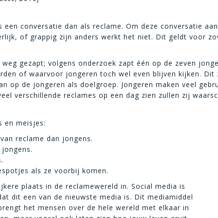
 een conversatie dan als reclame. Om deze conversatie aan t
jk, of grappig zijn anders werkt het niet. Dit geldt voor zowe
eg gezapt; volgens onderzoek zapt één op de zeven jongere
den of waarvoor jongeren toch wel even blijven kijken. Dit 
 aan op de jongeren als doelgroep. Jongeren maken veel gebrui
el verschillende reclames op een dag zien zullen zij waarsch
s en meisjes:
 van reclame dan jongens.
 jongens.
.
espotjes als ze voorbij komen.
jkere plaats in de reclamewereld in. Social media is
dat dit een van de nieuwste media is. Dit mediamiddel
 brengt het mensen over de hele wereld met elkaar in