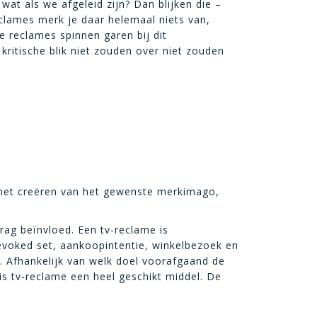
at als we afgeleid zijn? Dan blijken die –
lames merk je daar helemaal niets van,
e reclames spinnen garen bij dit
ritische blik niet zouden over niet zouden
het creëren van het gewenste merkimago,
ag beïnvloed. Een tv-reclame is
evoked set, aankoopintentie, winkelbezoek en
Afhankelijk van welk doel voorafgaand de
 is tv-reclame een heel geschikt middel. De