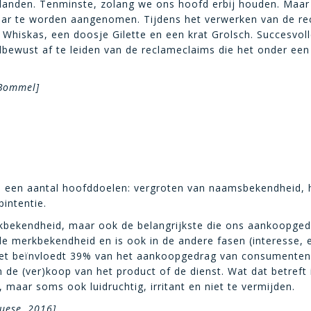
elanden. Tenminste, zolang we ons hoofd erbij houden. Maar w
ar te worden aangenomen. Tijdens het verwerken van de rec
Whiskas, een doosje Gilette en een krat Grolsch. Succesvoll
ewust af te leiden van de reclameclaims die het onder een k
 Bommel]
 een aantal hoofddoelen: vergroten van naamsbekendheid, 
intentie.
rkbekendheid, maar ook de belangrijkste die ons aankoopgedr
de merkbekendheid en is ook in de andere fasen (interesse, 
t beïnvloedt 39% van het aankoopgedrag van consumenten. 
om de (ver)koop van het product of de dienst. Wat dat betreft
, maar soms ook luidruchtig, irritant en niet te vermijden.
ruese, 2016]