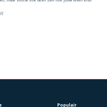
gen, maar vooral ook laten zien hoe jouw leven eruit
2]
e
Populair