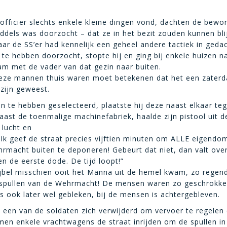
fficier slechts enkele kleine dingen vond, dachten de bewo
iddels was doorzocht – dat ze in het bezit zouden kunnen bli
aar de SS’er had kennelijk een geheel andere tactiek in geda
 te hebben doorzocht, stopte hij en ging bij enkele huizen n
m met de vader van dat gezin naar buiten.
deze mannen thuis waren moet betekenen dat het een zaterd
zijn geweest.
n te hebben geselecteerd, plaatste hij deze naast elkaar te
aast de toenmalige machinefabriek, haalde zijn pistool uit de
 lucht en
Ik geef de straat precies vijftien minuten om ALLE eigend
rmacht buiten te deponeren! Gebeurt dat niet, dan valt over
en de eerste dode. De tijd loopt!”
ijbel misschien ooit het Manna uit de hemel kwam, zo regen
 spullen van de Wehrmacht! De mensen waren zo geschrokken
 is ook later wel gebleken, bij de mensen is achtergebleven.
 een van de soldaten zich verwijderd om vervoer te regelen
amen enkele vrachtwagens de straat inrijden om de spullen in 