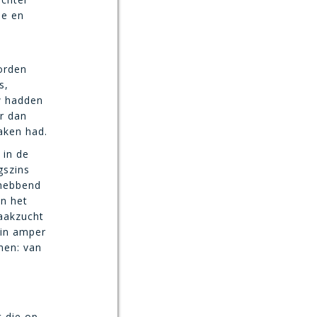
de en
orden
s,
w hadden
er dan
aken had.
 in de
gszins
 hebbend
an het
raakzucht
 in amper
men: van
t die op