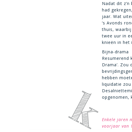
Nadat dit z’n
had gekregen,
jaar. Wat uit
‘s Avonds ron
thuis, waarbij
twee uur in e
knieën in het
Bijna-drama
Resumerend ku
Drama’. Zou d
bevrijdingsge
hebben moeten
liquidatie zo
Desalniettemi
opgenomen, kl
Enkele jaren 
voorjaar van 