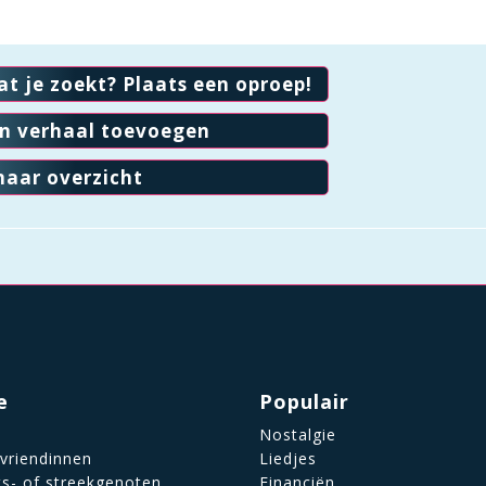
at je zoekt? Plaats een oproep!
en verhaal toevoegen
naar overzicht
e
Populair
Nostalgie
 vriendinnen
Liedjes
ts- of streekgenoten
Financiën