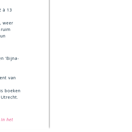
2 à 13
, weer
 ruim
hun
n ‘Bijna-
ment van
nis boeken
 Utrecht.
 In het