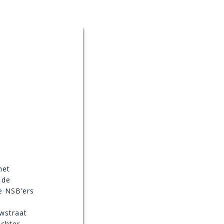
het
 de
e NSB’ers
wstraat
ochter