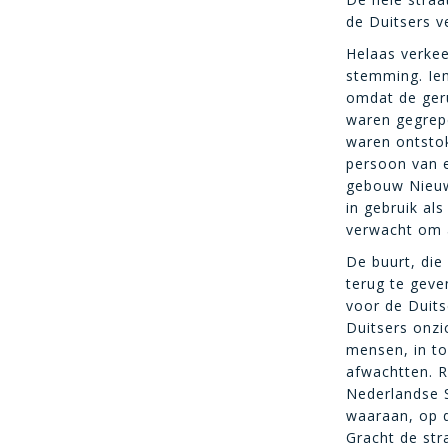
de Duitsers v
Helaas verkee
stemming. Ie
omdat de geru
waren gegrepe
waren ontstok
persoon van 
gebouw Nieuwe
in gebruik al
verwacht om a
De buurt, die
terug te geve
voor de Duits
Duitsers onzi
mensen, in to
afwachtten. 
Nederlandse S
waaraan, op 
Gracht de st