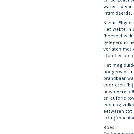
waren lid van
intimideerde.
Kleine Eligen
Het wekte in 
(hoeveel weke
gelegerd in 
verlaten met 
stond er op h
Het mag duide
hongerwinter 
brandbaar was
voor eten (bi
huis overeind
en euforie (o
een dag volk
eetwaren tot 
schrijfmachin
Roes
De hele straa