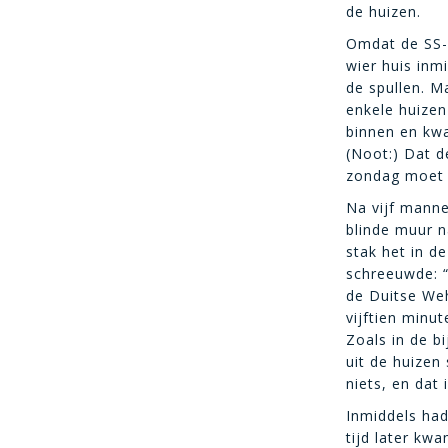
de huizen.
Omdat de SS-o
wier huis inm
de spullen. M
enkele huizen
binnen en kwa
(Noot:) Dat 
zondag moet 
Na vijf manne
blinde muur n
stak het in de
schreeuwde: “
de Duitse Weh
vijftien minut
Zoals in de b
uit de huizen
niets, en dat
Inmiddels had
tijd later kw