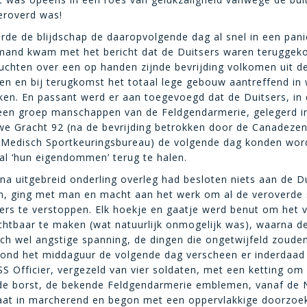
eroverd was!
rde de blijdschap de daaropvolgende dag al snel in een pani
mand kwam met het bericht dat de Duitsers waren terugge
chten over een op handen zijnde bevrijding volkomen uit de
n en bij terugkomst het totaal lege gebouw aantreffend in
en. En passant werd er aan toegevoegd dat de Duitsers, in
een groep manschappen van de Feldgendarmerie, gelegerd i
 Gracht 92 (na de bevrijding betrokken door de Canadezen 
s Medisch Sportkeuringsbureau) de volgende dag konden wo
l ‘hun eigendommen’ terug te halen.
 na uitgebreid onderling overleg had besloten niets aan de D
n, ging met man en macht aan het werk om al de veroverde 
ers te verstoppen. Elk hoekje en gaatje werd benut om het 
chtbaar te maken (wat natuurlijk onmogelijk was), waarna d
ch wel angstige spanning, de dingen die ongetwijfeld zoud
Rond het middaguur de volgende dag verscheen er inderdaad
S Officier, vergezeld van vier soldaten, met een ketting om
de borst, de bekende Feldgendarmerie emblemen, vanaf de
raat in marcherend en begon met een oppervlakkige doorzoe