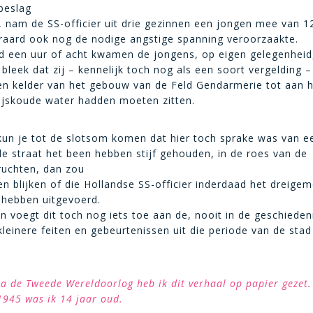
 beslag
 nam de SS-officier uit drie gezinnen een jongen mee van 1
eraard ook nog de nodige angstige spanning veroorzaakte.
d een uur of acht kwamen de jongens, op eigen gelegenheid
 bleek dat zij – kennelijk toch nog als een soort vergelding –
en kelder van het gebouw van de Feld Gendarmerie tot aan 
 ijskoude water hadden moeten zitten.
n je tot de slotsom komen dat hier toch sprake was van ee
e straat het been hebben stijf gehouden, in de roes van de
ruchten, dan zou
 blijken of die Hollandse SS-officier inderdaad het dreige
u hebben uitgevoerd.
n voegt dit toch nog iets toe aan de, nooit in de geschiede
einere feiten en gebeurtenissen uit die periode van de stad
na de Tweede Wereldoorlog heb ik dit verhaal op papier gezet.
1945 was ik 14 jaar oud.