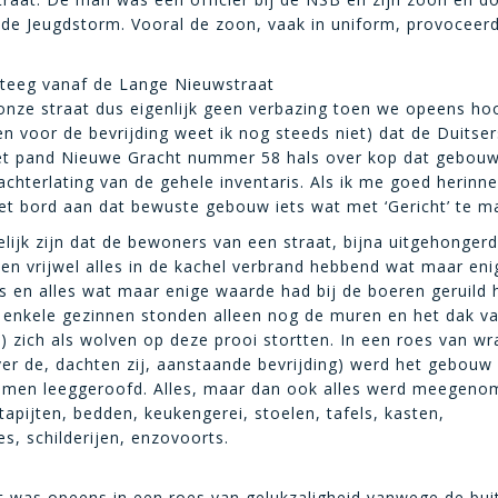
 de Jeugdstorm. Vooral de zoon, vaak in uniform, provoceer
steeg vanaf de Lange Nieuwstraat
onze straat dus eigenlijk geen verbazing toen we opeens ho
n voor de bevrijding weet ik nog steeds niet) dat de Duitser
het pand Nieuwe Gracht nummer 58 hals over kop dat gebou
achterlating van de gehele inventaris. Als ik me goed herinn
et bord aan dat bewuste gebouw iets wat met ‘Gericht’ te m
lijk zijn dat de bewoners van een straat, bijna uitgehongerd
en vrijwel alles in de kachel verbrand hebbend wat maar eni
 en alles wat maar enige waarde had bij de boeren geruild
j enkele gezinnen stonden alleen nog de muren en het dak v
!) zich als wolven op deze prooi stortten. In een roes van w
ver de, dachten zij, aanstaande bevrijding) werd het gebouw
omen leeggeroofd. Alles, maar dan ook alles werd meegeno
tapijten, bedden, keukengerei, stoelen, tafels, kasten,
es, schilderijen, enzovoorts.
t was opeens in een roes van gelukzaligheid vanwege de bui