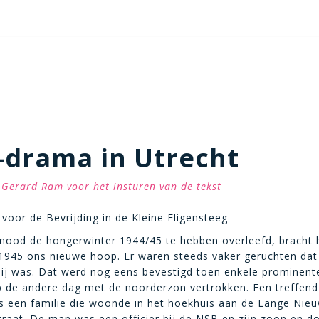
-drama in Utrecht
Gerard Ram voor het insturen van de tekst
voor de Bevrijding in de Kleine Eligensteeg
nood de hongerwinter 1944/45 te hebben overleefd, bracht 
1945 ons nieuwe hoop. Er waren steeds vaker geruchten dat
bij was. Dat werd nog eens bevestigd toen enkele prominent
 de andere dag met de noorderzon vertrokken. Een treffend
 een familie die woonde in het hoekhuis aan de Lange Nieu
traat. De man was een officier bij de NSB en zijn zoon en d