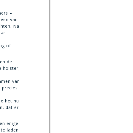
ners –
jven van
chten. Na
aar
ag of
gen de
 holster,
ommen van
 precies
de het nu
, dat er
 en enige
te laden.