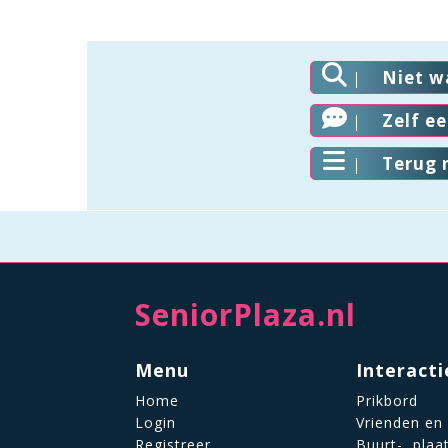
Niet w
Zelf e
Terug 
SeniorPlaza.nl
Menu
Interacti
Home
Prikbord
Login
Vrienden en
Registreer
Buurt-, plaa