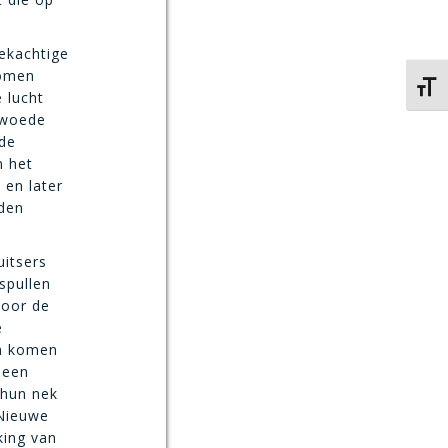
ekachtige
komen
Kies 
 lucht
 woede
 de
n het
en later
rden
uitsers
spullen
voor de
e
en komen
 een
 hun nek
 Nieuwe
king van