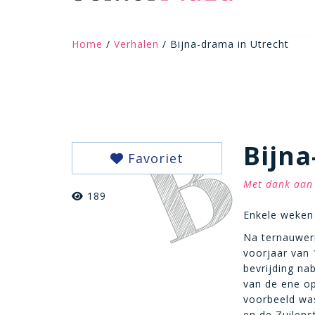
Home
/
Verhalen
/ Bijna-drama in Utrecht
Bijna
Favoriet
Met dank aan 
189
Enkele weken 
Na ternauwer
voorjaar van 
bevrijding na
van de ene op
voorbeeld was
en de Zuilens