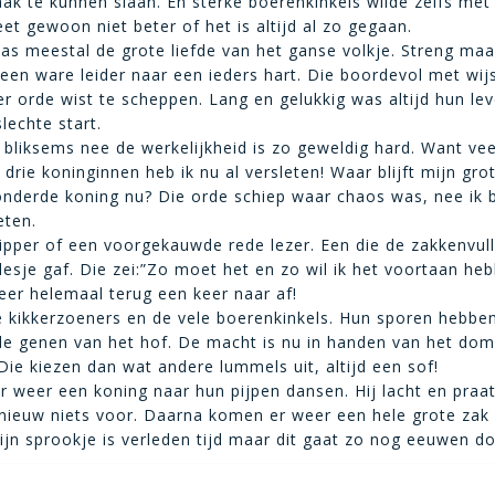
ak te kunnen slaan. En sterke boerenkinkels wilde zelfs met
eet gewoon niet beter of het is altijd al zo gegaan.
as meestal de grote liefde van het ganse volkje. Streng maa
 een ware leider naar een ieders hart. Die boordevol met wij
r orde wist te scheppen. Lang en gelukkig was altijd hun lev
lechte start.
 bliksems nee de werkelijkheid is zo geweldig hard. Want vee
drie koninginnen heb ik nu al versleten! Waar blijft mijn grot
nderde koning nu? Die orde schiep waar chaos was, nee ik 
eten.
ipper of een voorgekauwde rede lezer. Een die de zakkenvul
lesje gaf. Die zei:”Zo moet het en zo wil ik het voortaan heb
er helemaal terug een keer naar af!
e kikkerzoeners en de vele boerenkinkels. Hun sporen hebbe
de genen van het hof. De macht is nu in handen van het do
 Die kiezen dan wat andere lummels uit, altijd een sof!
r weer een koning naar hun pijpen dansen. Hij lacht en praa
nieuw niets voor. Daarna komen er weer een hele grote zak
ijn sprookje is verleden tijd maar dit gaat zo nog eeuwen do