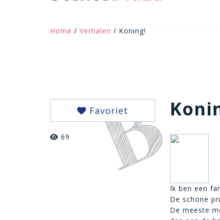
Home
/
Verhalen
/ Koning!
Koni
Favoriet
69
Ik ben een fa
De schone pri
De meeste moo