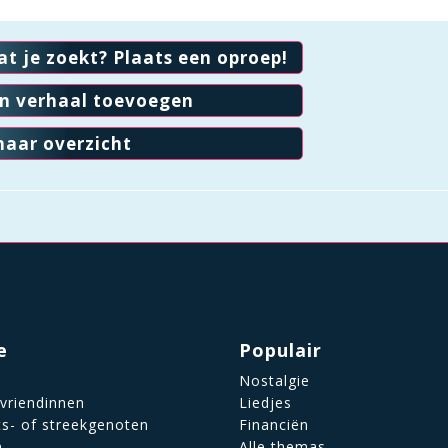
at je zoekt? Plaats een oproep!
en verhaal toevoegen
naar overzicht
e
Populair
Nostalgie
 vriendinnen
Liedjes
ts- of streekgenoten
Financiën
n
Alle themas