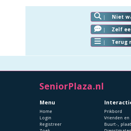
Niet w
Zelf e
Terug 
SeniorPlaza.nl
Menu
Interacti
Home
Prikbord
Login
Vrienden en
Registreer
Buurt-, plaa
Zoek
Dienstmate