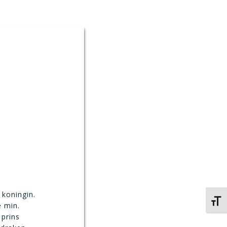
 koningin.
Kies 
e min.
prins