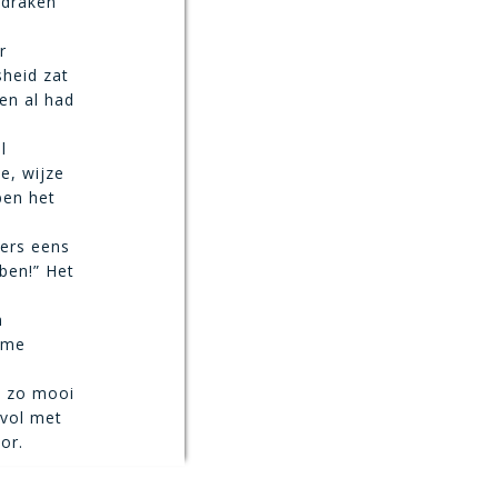
 draken
r
sheid zat
en al had
l
e, wijze
ben het
lers eens
ben!” Het
n
mme
t zo mooi
 vol met
or.