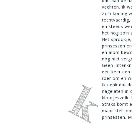
dan aan de ha
vechten. Ik w
Zo’n koning w
rechtvaardig,
en steeds wee
het nog zo’n s
Het sprookje,
prinsessen en 
en alom bewo
nog niet verg
Geen lintenkn
een keer een 
roer om en we
Ik denk dat d
nagelaten in 
klootjesvolk.
Straks komt e
maar stelt op
prinsessen. M