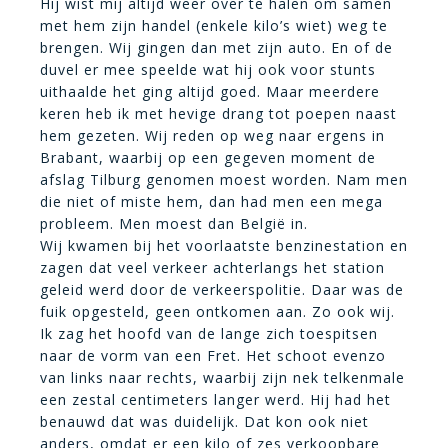
Hij wist mij altijd weer over te halen om samen
met hem zijn handel (enkele kilo’s wiet) weg te
brengen. Wij gingen dan met zijn auto. En of de
duvel er mee speelde wat hij ook voor stunts
uithaalde het ging altijd goed. Maar meerdere
keren heb ik met hevige drang tot poepen naast
hem gezeten. Wij reden op weg naar ergens in
Brabant, waarbij op een gegeven moment de
afslag Tilburg genomen moest worden. Nam men
die niet of miste hem, dan had men een mega
probleem. Men moest dan België in.
Wij kwamen bij het voorlaatste benzinestation en
zagen dat veel verkeer achterlangs het station
geleid werd door de verkeerspolitie. Daar was de
fuik opgesteld, geen ontkomen aan. Zo ook wij.
Ik zag het hoofd van de lange zich toespitsen
naar de vorm van een Fret. Het schoot evenzo
van links naar rechts, waarbij zijn nek telkenmale
een zestal centimeters langer werd. Hij had het
benauwd dat was duidelijk. Dat kon ook niet
anders, omdat er een kilo of zes verkoopbare