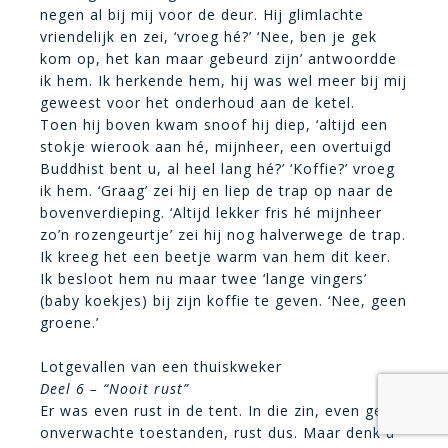
negen al bij mij voor de deur. Hij glimlachte
vriendelijk en zei, ‘vroeg hé?’ ‘Nee, ben je gek
kom op, het kan maar gebeurd zijn’ antwoordde
ik hem. Ik herkende hem, hij was wel meer bij mij
geweest voor het onderhoud aan de ketel.
Toen hij boven kwam snoof hij diep, ‘altijd een
stokje wierook aan hé, mijnheer, een overtuigd
Buddhist bent u, al heel lang hé?’ ‘Koffie?’ vroeg
ik hem. ‘Graag’ zei hij en liep de trap op naar de
bovenverdieping. ‘Altijd lekker fris hé mijnheer
zo’n rozengeurtje’ zei hij nog halverwege de trap.
Ik kreeg het een beetje warm van hem dit keer.
Ik besloot hem nu maar twee ‘lange vingers’
(baby koekjes) bij zijn koffie te geven. ‘Nee, geen
groene.’
Lotgevallen van een thuiskweker
Deel 6 – “Nooit rust”
Er was even rust in de tent. In die zin, even geen
onverwachte toestanden, rust dus. Maar denk u