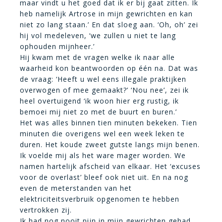
maar vindt u het goed dat ik er bij gaat zitten. Ik
heb namelijk Artrose in mijn gewrichten en kan
niet zo lang staan.’ En dat sloeg aan. ‘Oh, oh’ zei
hij vol medeleven, ‘we zullen u niet te lang
ophouden mijnheer.’
Hij kwam met de vragen welke ik naar alle
waarheid kon beantwoorden op één na. Dat was
de vraag: ‘Heeft u wel eens illegale praktijken
overwogen of mee gemaakt?’ ‘Nou nee’, zei ik
heel overtuigend ‘ik woon hier erg rustig, ik
bemoei mij niet zo met de buurt en buren.’
Het was alles binnen tien minuten bekeken. Tien
minuten die overigens wel een week leken te
duren. Het koude zweet gutste langs mijn benen.
Ik voelde mij als het ware mager worden. We
namen hartelijk afscheid van elkaar. Het ‘excuses
voor de overlast’ bleef ook niet uit. En na nog
even de meterstanden van het
elektriciteitsverbruik opgenomen te hebben
vertrokken zij.
Ik had nog nooit pijn in mijn gewrichten gehad,