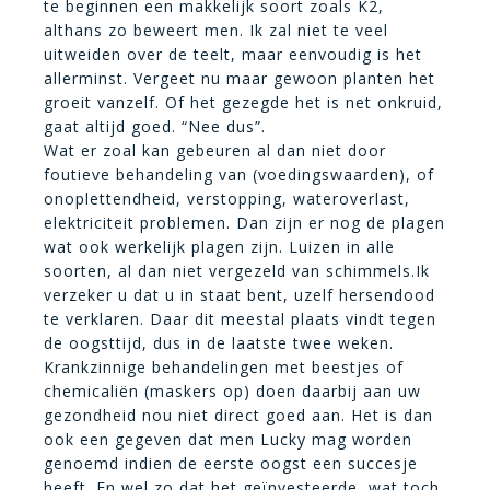
te beginnen een makkelijk soort zoals K2,
althans zo beweert men. Ik zal niet te veel
uitweiden over de teelt, maar eenvoudig is het
allerminst. Vergeet nu maar gewoon planten het
groeit vanzelf. Of het gezegde het is net onkruid,
gaat altijd goed. “Nee dus”.
Wat er zoal kan gebeuren al dan niet door
foutieve behandeling van (voedingswaarden), of
onoplettendheid, verstopping, wateroverlast,
elektriciteit problemen. Dan zijn er nog de plagen
wat ook werkelijk plagen zijn. Luizen in alle
soorten, al dan niet vergezeld van schimmels.Ik
verzeker u dat u in staat bent, uzelf hersendood
te verklaren. Daar dit meestal plaats vindt tegen
de oogsttijd, dus in de laatste twee weken.
Krankzinnige behandelingen met beestjes of
chemicaliën (maskers op) doen daarbij aan uw
gezondheid nou niet direct goed aan. Het is dan
ook een gegeven dat men Lucky mag worden
genoemd indien de eerste oogst een succesje
heeft. En wel zo dat het geïnvesteerde, wat toch