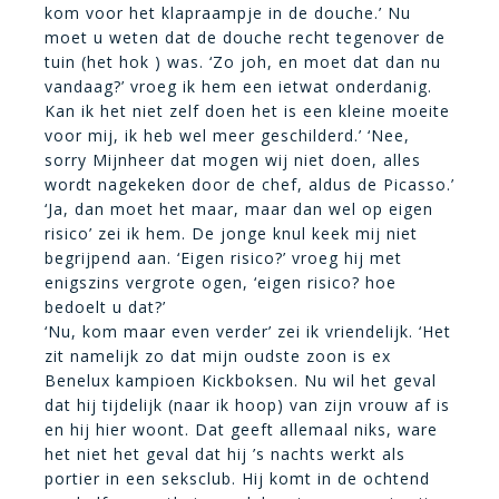
kom voor het klapraampje in de douche.’ Nu
moet u weten dat de douche recht tegenover de
tuin (het hok ) was. ‘Zo joh, en moet dat dan nu
vandaag?’ vroeg ik hem een ietwat onderdanig.
Kan ik het niet zelf doen het is een kleine moeite
voor mij, ik heb wel meer geschilderd.’ ‘Nee,
sorry Mijnheer dat mogen wij niet doen, alles
wordt nagekeken door de chef, aldus de Picasso.’
‘Ja, dan moet het maar, maar dan wel op eigen
risico’ zei ik hem. De jonge knul keek mij niet
begrijpend aan. ‘Eigen risico?’ vroeg hij met
enigszins vergrote ogen, ‘eigen risico? hoe
bedoelt u dat?’
‘Nu, kom maar even verder’ zei ik vriendelijk. ‘Het
zit namelijk zo dat mijn oudste zoon is ex
Benelux kampioen Kickboksen. Nu wil het geval
dat hij tijdelijk (naar ik hoop) van zijn vrouw af is
en hij hier woont. Dat geeft allemaal niks, ware
het niet het geval dat hij ’s nachts werkt als
portier in een seksclub. Hij komt in de ochtend