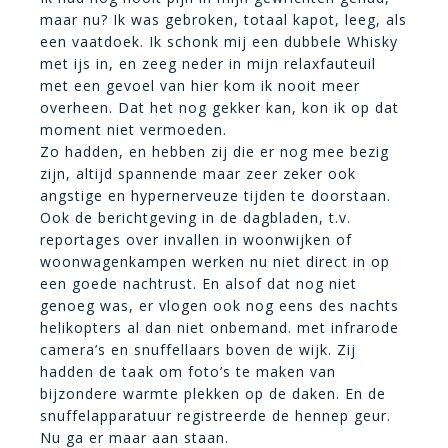
maar nu? Ik was gebroken, totaal kapot, leeg, als
een vaatdoek. Ik schonk mij een dubbele Whisky
met ijs in, en zeeg neder in mijn relaxfauteuil
met een gevoel van hier kom ik nooit meer
overheen. Dat het nog gekker kan, kon ik op dat
moment niet vermoeden.
Zo hadden, en hebben zij die er nog mee bezig
zijn, altijd spannende maar zeer zeker ook
angstige en hypernerveuze tijden te doorstaan.
Ook de berichtgeving in de dagbladen, t.v.
reportages over invallen in woonwijken of
woonwagenkampen werken nu niet direct in op
een goede nachtrust. En alsof dat nog niet
genoeg was, er vlogen ook nog eens des nachts
helikopters al dan niet onbemand. met infrarode
camera’s en snuffellaars boven de wijk. Zij
hadden de taak om foto’s te maken van
bijzondere warmte plekken op de daken. En de
snuffelapparatuur registreerde de hennep geur.
Nu ga er maar aan staan.