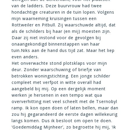
van de ladders. Deze buurvrouw had twee
hondachtige creaturen in de tuin lopen. Volgens
mijn waarneming kruisingen tussen een
Rottweiler en Pitbull. Zij waarschuwde altijd, dat
als de schilders bij haar (en mij) moesten zijn.
Daar zij niet instond voor de gevolgen bij
onaangekondigd binnenstappen van haar
tuin.Niks aan de hand dus tijd zat. Maar het liep
even anders.
Het onverwachte stond plotsklaps voor mijn
deur. Zonder waarschuwing of briefje van
betrokken woningstichting. Een jonge schilder
compleet met verfpot in witte overall had
aangebeld bij mij. Op een dergelijk moment
werken je hersenen in een tempo wat qua
oververhitting niet veel scheelt met de Tsernobyl
ramp. Ik kon open doen of laten bellen, maar dan
zou hij gegarandeerd de eerste dagen willekeurig
langs komen. Dus ik besloot om open te doen.
‘Goedemiddag Mijnheer’, zo begroette hij mij, ‘ik