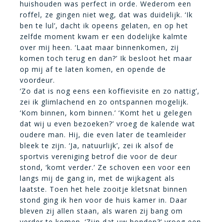
huishouden was perfect in orde. Wederom een
roffel, ze gingen niet weg, dat was duidelijk. ‘Ik
ben te lul’, dacht ik opeens gelaten, en op het
zelfde moment kwam er een dodelijke kalmte
over mij heen. ‘Laat maar binnenkomen, zij
komen toch terug en dan?’ Ik besloot het maar
op mij af te laten komen, en opende de
voordeur.
‘Zo dat is nog eens een koffievisite en zo nattig’,
zei ik glimlachend en zo ontspannen mogelijk.
‘Kom binnen, kom binnen.’ ‘Komt het u gelegen
dat wij u even bezoeken?’ vroeg de kalende wat
oudere man. Hij, die even later de teamleider
bleek te zijn. ‘Ja, natuurlijk’, zei ik alsof de
sportvis vereniging betrof die voor de deur
stond, ‘komt verder.’ Ze schoven een voor een
langs mij de gang in, met de wijkagent als
laatste. Toen het hele zooitje kletsnat binnen
stond ging ik hen voor de huis kamer in. Daar
bleven zij allen staan, als waren zij bang om
verder te komen. ‘Zijn dat uw honden?’ vroeg een