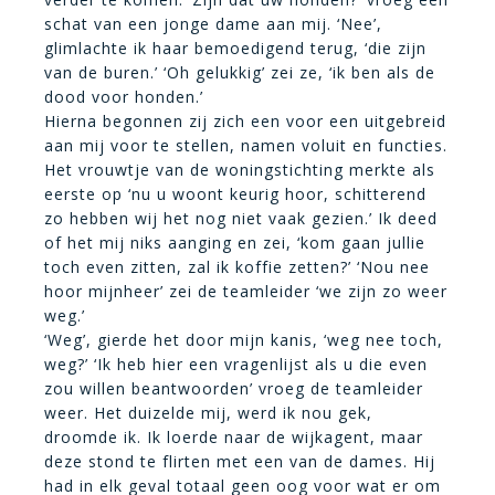
schat van een jonge dame aan mij. ‘Nee’,
glimlachte ik haar bemoedigend terug, ‘die zijn
van de buren.’ ‘Oh gelukkig’ zei ze, ‘ik ben als de
dood voor honden.’
Hierna begonnen zij zich een voor een uitgebreid
aan mij voor te stellen, namen voluit en functies.
Het vrouwtje van de woningstichting merkte als
eerste op ‘nu u woont keurig hoor, schitterend
zo hebben wij het nog niet vaak gezien.’ Ik deed
of het mij niks aanging en zei, ‘kom gaan jullie
toch even zitten, zal ik koffie zetten?’ ‘Nou nee
hoor mijnheer’ zei de teamleider ‘we zijn zo weer
weg.’
‘Weg’, gierde het door mijn kanis, ‘weg nee toch,
weg?’ ‘Ik heb hier een vragenlijst als u die even
zou willen beantwoorden’ vroeg de teamleider
weer. Het duizelde mij, werd ik nou gek,
droomde ik. Ik loerde naar de wijkagent, maar
deze stond te flirten met een van de dames. Hij
had in elk geval totaal geen oog voor wat er om