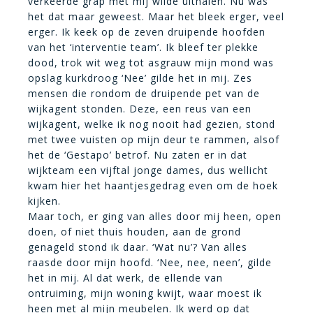
verkeerde grap met mij wilde uithalen. Nu was
het dat maar geweest. Maar het bleek erger, veel
erger. Ik keek op de zeven druipende hoofden
van het ‘interventie team’. Ik bleef ter plekke
dood, trok wit weg tot asgrauw mijn mond was
opslag kurkdroog ‘Nee’ gilde het in mij. Zes
mensen die rondom de druipende pet van de
wijkagent stonden. Deze, een reus van een
wijkagent, welke ik nog nooit had gezien, stond
met twee vuisten op mijn deur te rammen, alsof
het de ‘Gestapo’ betrof. Nu zaten er in dat
wijkteam een vijftal jonge dames, dus wellicht
kwam hier het haantjesgedrag even om de hoek
kijken.
Maar toch, er ging van alles door mij heen, open
doen, of niet thuis houden, aan de grond
genageld stond ik daar. ‘Wat nu’? Van alles
raasde door mijn hoofd. ‘Nee, nee, neen’, gilde
het in mij. Al dat werk, de ellende van
ontruiming, mijn woning kwijt, waar moest ik
heen met al mijn meubelen. Ik werd op dat