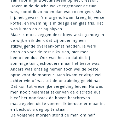
aan voor mijn Boeddhabeeld op het dressoir.
Boven in de douche welke tegenover de tuin
was, spoot ik zo nu en dan wat rozen geur. Als
hij, het gevaar, ’s morgens kwam kreeg hij verse
koffie, en kwam hij ’s middags een glas fris. Het
was lijmen en er bij blijven.
Maar ik moet zeggen deze boys wiste genoeg in
de wijk en ik denk dat zij onderling een
stilzwijgende overeenkomst hadden. Je werk
doen en voor de rest niks zien, niet mee
bemoeien dus. Ook was het zo dat dit bij
sommige tuintjeshouders maar het beste was.
Anders was ontslag nemen toch wel de beste
optie voor de monteur. Men kwam er altijd wel
achter wie of wat tot de ontruiming geleid had.
Dat kon tot vreselijke vergelding leiden. Nu was
men nooit helemaal zeker van de discretie dus
bleef het noodzaak de boven beschreven
maatregelen uit te voeren. Ik beruste er maar in,
en besloot vroeg op te staan.
De volgende morgen stond de man om half