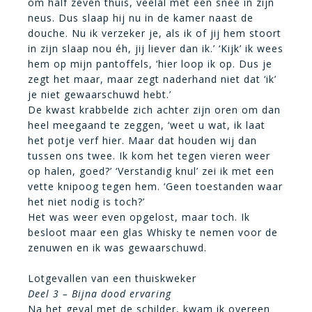
om half zeven thuis, veelal met een snee in zijn
neus. Dus slaap hij nu in de kamer naast de
douche. Nu ik verzeker je, als ik of jij hem stoort
in zijn slaap nou éh, jij liever dan ik.’ ‘Kijk’ ik wees
hem op mijn pantoffels, ‘hier loop ik op. Dus je
zegt het maar, maar zegt naderhand niet dat ‘ik’
je niet gewaarschuwd hebt.’
De kwast krabbelde zich achter zijn oren om dan
heel meegaand te zeggen, ‘weet u wat, ik laat
het potje verf hier. Maar dat houden wij dan
tussen ons twee. Ik kom het tegen vieren weer
op halen, goed?’ ‘Verstandig knul’ zei ik met een
vette knipoog tegen hem. ‘Geen toestanden waar
het niet nodig is toch?’
Het was weer even opgelost, maar toch. Ik
besloot maar een glas Whisky te nemen voor de
zenuwen en ik was gewaarschuwd.
Lotgevallen van een thuiskweker
Deel 3 – Bijna dood ervaring
Na het geval met de schilder, kwam ik overeen