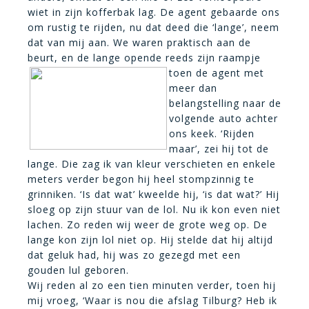
wiet in zijn kofferbak lag. De agent gebaarde ons
om rustig te rijden, nu dat deed die ‘lange’, neem
dat van mij aan. We waren praktisch aan de
beurt, en de lange opende reeds zijn raampje
toen de
agent met
meer dan
belangstelling naar de
volgende auto achter
ons keek. ‘Rijden
maar’, zei hij tot de
lange. Die zag ik van kleur verschieten en enkele
meters verder begon hij heel stompzinnig te
grinniken. ‘Is dat wat’ kweelde hij, ‘is dat wat?’ Hij
sloeg op zijn stuur van de lol. Nu ik kon even niet
lachen. Zo reden wij weer de grote weg op. De
lange kon zijn lol niet op. Hij stelde dat hij altijd
dat geluk had, hij was zo gezegd met een
gouden lul geboren.
Wij reden al zo een tien minuten verder, toen hij
mij vroeg, ‘Waar is nou die afslag Tilburg? Heb ik