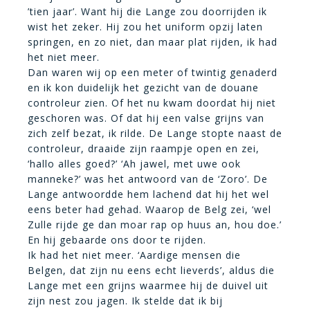
’tien jaar’. Want hij die Lange zou doorrijden ik
wist het zeker. Hij zou het uniform opzij laten
springen, en zo niet, dan maar plat rijden, ik had
het niet meer.
Dan waren wij op een meter of twintig genaderd
en ik kon duidelijk het gezicht van de douane
controleur zien. Of het nu kwam doordat hij niet
geschoren was. Of dat hij een valse grijns van
zich zelf bezat, ik rilde. De Lange stopte naast de
controleur, draaide zijn raampje open en zei,
‘hallo alles goed?’ ‘Ah jawel, met uwe ook
manneke?’ was het antwoord van de ‘Zoro’. De
Lange antwoordde hem lachend dat hij het wel
eens beter had gehad. Waarop de Belg zei, ‘wel
Zulle rijde ge dan moar rap op huus an, hou doe.’
En hij gebaarde ons door te rijden.
Ik had het niet meer. ‘Aardige mensen die
Belgen, dat zijn nu eens echt lieverds’, aldus die
Lange met een grijns waarmee hij de duivel uit
zijn nest zou jagen. Ik stelde dat ik bij