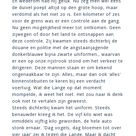
En wederom had hij geluk. Nu zeg men wel eens
de duivel poept altijd op den grote hoop, maar
verdomd als het niet zo is. Een kilometer of zes
voor de grens was er een controle aan de gang.
Nu geen mogelijkheid meer tot ontkomen. Geen
zijwegen of door het land te ontsnappen aan
deze controle. Zij kwamen steeds dichterbij de
douane en politie met de angstaanjagende
donkerblauwe bijna zwarte uniformen., waarvan
er een op onze rijstrook stond om het verkeer te
dirigeren. Deze mannen staan er om bekend
ongenaakbaar te zijn. Alles, maar dan ook ‘alles’
binnenstebuiten te keren bij een verdacht
voertuig. Wat die Lange op dat moment
mompelde, ik weet het niet. Het zou naar ik denk
ook niet te vertalen zijn geweest.
Steeds dichterbij kwam het uniform. Steeds
benauwder kreeg ik het. De vijf kilo wiet was
inmiddels vijftig kilo geworden, de hele auto
stonk ernaar. ‘Dag vogels, dag bloemen tot over
vier jaar’ zei ik tegen die Lange. Maar ik dacht