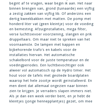
begint af te vragen, waar begin ik aan. Het naar
binnen brengen van, grond (tuinaarde) een vijftig
a zestig zakken van vijftig lib. Of anderzins een
dertig kweekbakken met matten. De pomp met
honderd liter vat (geen kleintje) voor de voeding
en bemesting. Afzuiginstallaties, mega filter,
verse luchttoevoer voorziening, slangen en prik
druppellaars. Om maar niet te spreken van het
voornaamste. De lampen met kappen en
bijbehorende trafo’s en kabels voor de
installaties hiervan. Het automatische
schakelbord voor de juiste temperatuur en de
voedingperiodes. Een luchtbevochtiger ook
alweer vol automatisch op de Hydro timer. Het
hout voor de tafels met geoliede boardplaten
waarop het hele zooitje wordt geïnstalleerd. En
men dient dat allemaal ongezien naar binnen
zien te krijgen. Je verraders slapen immers niet.
Als je dan een week verder bent, en je hebt de
kleintjes (jonge hennepplantjes) gezet, om mee