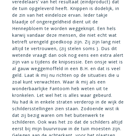
veredelaars’ van het resultaat (eindproduct) dat
de tuin opgeleverd heeft. Knippen is dodelijk, in
de zin van het eindeloze ervan. Ieder takje
blaadje of ongeregeldheid dient uit de
Hennepbloem te worden weggeknipt. Een hels
karwij vandaar deze mensen, die niet echt wat
betreft urengeld goedkoop zijn. Zij zijn lang niet
altijd te vertrouwen, (zij stelen soms ). Dus dit
wetende vraagt dan ook nog eens een extra alert
zijn van u tijdens de knipsessie. Een onsje wiet is
al gauw weggemoffeld in een B.H. en dat is veel
geld. Laat ik mij nu richten op de situaties die u
zoal kunt verwachten. Waar ik mij als een
wonderbaarlijke Fantoom heb weten uit te
kronkelen. Let wel het is alles waar gebeurd.
Nu had ik in enkele straten verderop in de wijk de
schildersstellingen zien staan. Zodoende wist ik
dat zij bezig waren om het buitenwerk te
schilderen. Ook was het zo dat de schilders altijd
eerst bij mijn buurvrouw in de tuin moesten zijn.
Gelegen aan de achterkant, voor het plaatsen