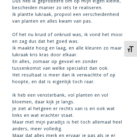
Dus heb ik geprobeerd om op mijn eigen kleine,
bescheiden manier zo iets te realiseren.
Ik plantte lukraak, propvol een verscheidenheid
van planten en alles kwam van pas.
Of het nu kruid of onkruid was, ik vond het mooi
en zag dus dat het goed was.
Ik maakte hoog en laag, en alle kleuren zo maar
Kies 
lukraak kris kras door elkaar.
En alles, zomaar op gevoel en zonder
tussenkomst van welke specialist dan ook.
Het resultaat is meer dan ik verwachtte of op
hoopte, en dat is eigenlijk toch raar.
Ik heb een vensterbank, vol planten en vol
bloemen, daar kijk je langs.
Je ziet al hetgeen er rechts van is en ook wat
links en wat erachter staat.
Maar met mijn paradijs is het toch allemaal heel
anders, meer volledig.
Maar dat alles merk en ervaar je pas als je er