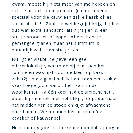
kwam, moest hij niets meer van me hebben en
richtte hij zich op mijn man…(die nota bene
speciaal voor die kauw een zakje kaasblokjes
kocht bij Lidl!). Zoals je wel begrijpt krijgt hij hier
dus wat extra aandacht, als hij/zij er is; een
stukje brood, ei, of appel, of een handje
gemengde granen maar het summum is
natuurlijk wel… een stukje kaas!
Nu ligt er vlakbij de gevel een geel
mierenlokblikje, waarmee hij eens aan het
rommelen was(lijkt door de kleur op kaas
zeker?). In elk geval heb ik hem toen een stukje
kaas toegegooid vanuit het raam in de
woonkamer. Na één keer had de smiecht het al
door: hij rammelt met het blikje, loopt dan naar
het midden van de stoep en kijkt afwachtend
naar binnen! We noemen het nu maar ‘de
kaasbel’ of kauwenbel.
Hij is nu nog goed te herkennen omdat zijn ogen