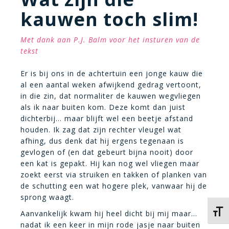
kauwen toch slim!
Met dank aan P.J. Balm voor het insturen van de
tekst
Er is bij ons in de achtertuin een jonge kauw die
al een aantal weken afwijkend gedrag vertoont,
in die zin, dat normaliter de kauwen wegvliegen
als ik naar buiten kom. Deze komt dan juist
dichterbij… maar blijft wel een beetje afstand
houden. Ik zag dat zijn rechter vleugel wat
afhing, dus denk dat hij ergens tegenaan is
gevlogen of (en dat gebeurt bijna nooit) door
een kat is gepakt. Hij kan nog wel vliegen maar
zoekt eerst via struiken en takken of planken van
de schutting een wat hogere plek, vanwaar hij de
sprong waagt.
Kies 
Aanvankelijk kwam hij heel dicht bij mij maar…
nadat ik een keer in mijn rode jasje naar buiten