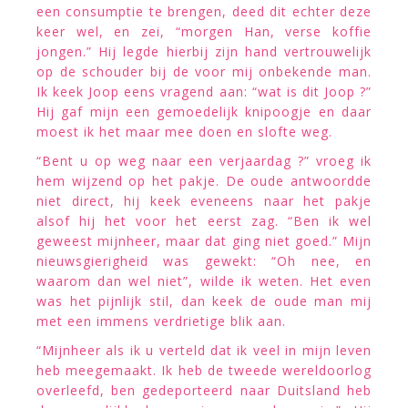
een consumptie te brengen, deed dit echter deze
keer wel, en zei, “morgen Han, verse koffie
jongen.” Hij legde hierbij zijn hand vertrouwelijk
op de schouder bij de voor mij onbekende man.
Ik keek Joop eens vragend aan: “wat is dit Joop ?”
Hij gaf mijn een gemoedelijk knipoogje en daar
moest ik het maar mee doen en slofte weg.
“Bent u op weg naar een verjaardag ?” vroeg ik
hem wijzend op het pakje. De oude antwoordde
niet direct, hij keek eveneens naar het pakje
alsof hij het voor het eerst zag. “Ben ik wel
geweest mijnheer, maar dat ging niet goed.” Mijn
nieuwsgierigheid was gewekt: “Oh nee, en
waarom dan wel niet”, wilde ik weten. Het even
was het pijnlijk stil, dan keek de oude man mij
met een immens verdrietige blik aan.
“Mijnheer als ik u verteld dat ik veel in mijn leven
heb meegemaakt. Ik heb de tweede wereldoorlog
overleefd, ben gedeporteerd naar Duitsland heb