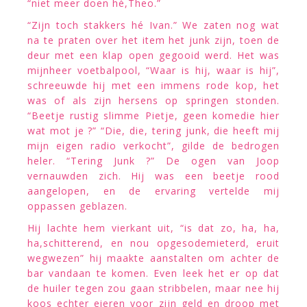
“niet meer doen hé,Theo.”
“Zijn toch stakkers hé Ivan.” We zaten nog wat
na te praten over het item het junk zijn, toen de
deur met een klap open gegooid werd. Het was
mijnheer voetbalpool, “Waar is hij, waar is hij”,
schreeuwde hij met een immens rode kop, het
was of als zijn hersens op springen stonden.
“Beetje rustig slimme Pietje, geen komedie hier
wat mot je ?” “Die, die, tering junk, die heeft mij
mijn eigen radio verkocht”, gilde de bedrogen
heler. “Tering Junk ?” De ogen van Joop
vernauwden zich. Hij was een beetje rood
aangelopen, en de ervaring vertelde mij
oppassen geblazen.
Hij lachte hem vierkant uit, “is dat zo, ha, ha,
ha,schitterend, en nou opgesodemieterd, eruit
wegwezen” hij maakte aanstalten om achter de
bar vandaan te komen. Even leek het er op dat
de huiler tegen zou gaan stribbelen, maar nee hij
koos echter eieren voor zijn geld en droop met