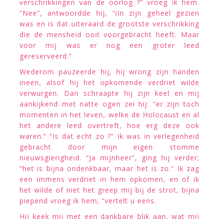
verschrikkingen van de oorlog ?” vroeg ik hem.
“Nee”, antwoordde hij, “iIn zijn geheel gezien
was en is dat uiteraard de grootste verschrikking
die de mensheid ooit voorgebracht heeft. Maar
voor mij was er nog een groter leed
gereserveerd.”
Wederom pauzeerde hij, hij wrong zijn handen
ineen, alsof hij het opkomende verdriet wilde
verwurgen. Dan schraapte hij zijn keel en mij
aankijkend met natte ogen zei hij: “er zijn toch
momenten in het leven, welke de Holocaust en al
het andere leed overtreft, hoe erg deze ook
waren.” “Is dat echt zo ?” Ik was in verlegenheid
gebracht door mijn eigen stomme
nieuwsgierigheid. “Ja mijnheer”, ging hij verder;
“het is bijna ondenkbaar, maar het is zo.” Ik zag
een immens verdriet in hem opkomen, en of ik
het wilde of niet het greep mij bij de strot, bijna
piepend vroeg ik hem; “vertelt u eens.
Hij keek mij met een dankbare blik aan, wat mij