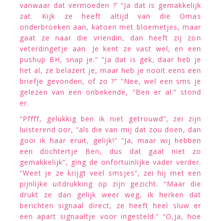
vanwaar dat vermoeden ?’ “Ja dat is gemakkelijk
zat. Kijk ze heeft altijd van die Omas
onderbroeken aan, katoen met bloemetjes, maar
gaat ze naar die vriendin, dan heeft zij zon
veterdingetje aan. Je kent ze vast wel, en een
pushup BH, snap je.” “Ja dat is gek, daar heb je
het al, ze belazert je, maar heb je nooit eens een
briefje gevonden, of zo ?” “Nee, wel een sms je
gelezen van een onbekende, “Ben er al.” stond
er.
“Pffff, gelukkig ben ik niet getrouwd”, zei zijn
luisterend oor, “als die van mij dat zou doen, dan
gooi ik haar eruit, gelijk!” “Ja, maar wij hebben
een dochtertje Ben, dus dat gaat niet zo
gemakkelijk”, ging de onfortuinlijke vader verder.
“Weet je ze krijgt veel smsjes”, zei hij met een
pijnlijke uitdrukking op zijn gezicht. “Maar die
drukt ze dan gelijk weer weg, ik herken dat
berichten signaal direct, ze heeft heel sluw er
een apart signaaltje voor ingesteld.” “O,ja, hoe