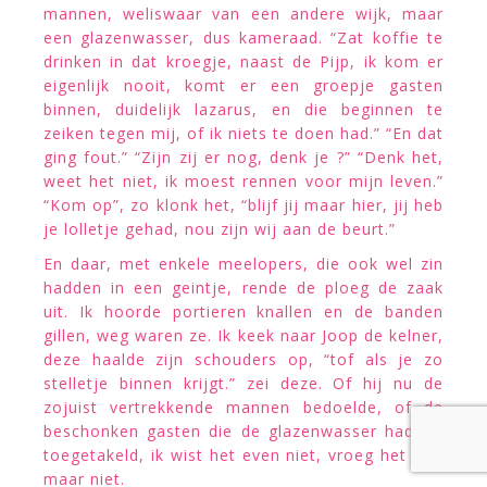
mannen, weliswaar van een andere wijk, maar
een glazenwasser, dus kameraad. “Zat koffie te
drinken in dat kroegje, naast de Pijp, ik kom er
eigenlijk nooit, komt er een groepje gasten
binnen, duidelijk lazarus, en die beginnen te
zeiken tegen mij, of ik niets te doen had.” “En dat
ging fout.” “Zijn zij er nog, denk je ?” “Denk het,
weet het niet, ik moest rennen voor mijn leven.”
“Kom op”, zo klonk het, “blijf jij maar hier, jij heb
je lolletje gehad, nou zijn wij aan de beurt.”
En daar, met enkele meelopers, die ook wel zin
hadden in een geintje, rende de ploeg de zaak
uit. Ik hoorde portieren knallen en de banden
gillen, weg waren ze. Ik keek naar Joop de kelner,
deze haalde zijn schouders op, “tof als je zo
stelletje binnen krijgt.” zei deze. Of hij nu de
zojuist vertrekkende mannen bedoelde, of de
beschonken gasten die de glazenwasser hadden
toegetakeld, ik wist het even niet, vroeg het ook
maar niet.