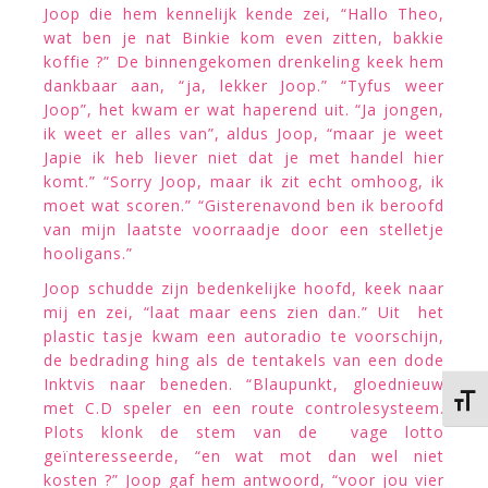
Joop die hem kennelijk kende zei, “Hallo Theo,
wat ben je nat Binkie kom even zitten, bakkie
koffie ?” De binnengekomen drenkeling keek hem
dankbaar aan, “ja, lekker Joop.” “Tyfus weer
Joop”, het kwam er wat haperend uit. “Ja jongen,
ik weet er alles van”, aldus Joop, “maar je weet
Japie ik heb liever niet dat je met handel hier
komt.” “Sorry Joop, maar ik zit echt omhoog, ik
moet wat scoren.” “Gisterenavond ben ik beroofd
van mijn laatste voorraadje door een stelletje
hooligans.”
Joop schudde zijn bedenkelijke hoofd, keek naar
mij en zei, “laat maar eens zien dan.” Uit het
plastic tasje kwam een autoradio te voorschijn,
de bedrading hing als de tentakels van een dode
Inktvis naar beneden. “Blaupunkt, gloednieuw
Kies 
met C.D speler en een route controlesysteem.
Plots klonk de stem van de vage lotto
geïnteresseerde, “en wat mot dan wel niet
kosten ?” Joop gaf hem antwoord, “voor jou vier