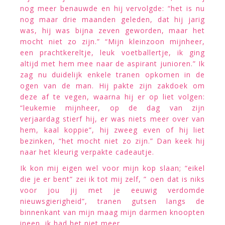
nog meer benauwde en hij vervolgde: “het is nu
nog maar drie maanden geleden, dat hij jarig
was, hij was bijna zeven geworden, maar het
mocht niet zo zijn.” “Mijn kleinzoon mijnheer,
een prachtkereltje, leuk voetballertje, ik ging
altijd met hem mee naar de aspirant junioren.” Ik
zag nu duidelijk enkele tranen opkomen in de
ogen van de man. Hij pakte zijn zakdoek om
deze af te vegen, waarna hij er op liet volgen:
“leukemie mijnheer, op de dag van zijn
verjaardag stierf hij, er was niets meer over van
hem, kaal koppie”, hij zweeg even of hij liet
bezinken, “het mocht niet zo zijn.” Dan keek hij
naar het kleurig verpakte cadeautje.
Ik kon mij eigen wel voor mijn kop slaan; “eikel
die je er bent” zei ik tot mij zelf, ” oen dat is niks
voor jou jij met je eeuwig verdomde
nieuwsgierigheid”, tranen gutsen langs de
binnenkant van mijn maag mijn darmen knoopten
ineen, ik had het niet meer.