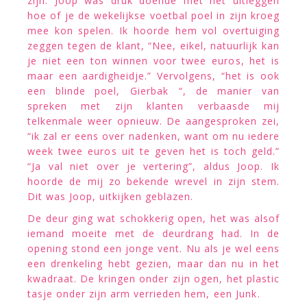
zijn. Joop was druk doende met het uitleggen
hoe of je de wekelijkse voetbal poel in zijn kroeg
mee kon spelen. Ik hoorde hem vol overtuiging
zeggen tegen de klant, “Nee, eikel, natuurlijk kan
je niet een ton winnen voor twee euros, het is
maar een aardigheidje.” Vervolgens, “het is ook
een blinde poel, Gierbak “, de manier van
spreken met zijn klanten verbaasde mij
telkenmale weer opnieuw. De aangesproken zei,
“ik zal er eens over nadenken, want om nu iedere
week twee euros uit te geven het is toch geld.”
“Ja val niet over je vertering”, aldus Joop. Ik
hoorde de mij zo bekende wrevel in zijn stem.
Dit was Joop, uitkijken geblazen.
De deur ging wat schokkerig open, het was alsof
iemand moeite met de deurdrang had. In de
opening stond een jonge vent. Nu als je wel eens
een drenkeling hebt gezien, maar dan nu in het
kwadraat. De kringen onder zijn ogen, het plastic
tasje onder zijn arm verrieden hem, een Junk.