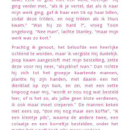
ging verder met, “als ik je vertel, dat als ik naar
mijn werk ging, gaf ik haar een tik op haar billen,
zodat deze trilden, en nog trilden als ik thuis
kwam.” “Was hij zo hard ?”, vroeg Toon
ongelovig. “Nee man”, lachte Stanley, “maar mijn
werk was zo kort.”
Prachtig ik genoot, het beloofde een heerlijke
ochtend te worden, maar ik vergiste mij duidelijk.
Joop kwam aangesloft met mijn bestelling, zette
deze voor mij neer, “alsjeblief Ivan.” Dan richtte
hij zich tot het groepje kaartende mannen,
plantte hij zijn handen, met daarin een het
dienblad op zijn buik, en zei, met een vette
knipoog naar mij, “wordt er nou nog wat besteld
hier, of is het zo, als jullie geen klote verdienen,
ik ook maar moet creperen.” De mannen keken
niet eens op, “doe mij nog maar een koffie”, “ik
een kleintje pils”, waarna de andere twee, een
colaatje en een borreltje bestelden, onder het