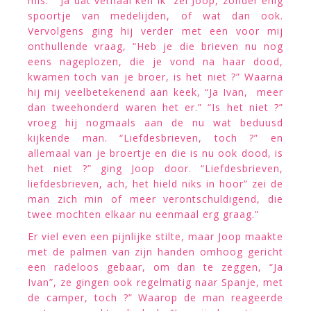
mis.” “Ja dat verhaal ken ik” zei Joop, zonder enig
spoortje van medelijden, of wat dan ook.
Vervolgens ging hij verder met een voor mij
onthullende vraag, “Heb je die brieven nu nog
eens nageplozen, die je vond na haar dood,
kwamen toch van je broer, is het niet ?” Waarna
hij mij veelbetekenend aan keek, “Ja Ivan, meer
dan tweehonderd waren het er.” “Is het niet ?”
vroeg hij nogmaals aan de nu wat beduusd
kijkende man. “Liefdesbrieven, toch ?” en
allemaal van je broertje en die is nu ook dood, is
het niet ?” ging Joop door. “Liefdesbrieven,
liefdesbrieven, ach, het hield niks in hoor” zei de
man zich min of meer verontschuldigend, die
twee mochten elkaar nu eenmaal erg graag.”
Er viel even een pijnlijke stilte, maar Joop maakte
met de palmen van zijn handen omhoog gericht
een radeloos gebaar, om dan te zeggen, “Ja
Ivan”, ze gingen ook regelmatig naar Spanje, met
de camper, toch ?” Waarop de man reageerde