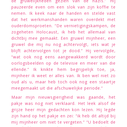
de gruwelijkheden gezien van de nazis.” Hij
pauzeerde even om een slok van zijn koffie te
nemen. Ik keek naar de handen en stelde vast
dat het werkmanshanden waren overdekt met
ouderdomsproeten. “De vernietigingskampen, de
zogeheten Holocaust, ik heb het allemaal van
dichtbij mee gemaakt. Een gruwel mijnheer, een
gruwel die mij nu nog achtervolgt, iets wat je
blijft achtervolgen tot je dood.” Hij vervolgde,
“wat ook nog eens aangewakkerd wordt door
oorlogsbeelden op de televisie en meer van die
ellende.” Ik knikte hem begrijpelijk toe, ja,
mijnheer ik weet er alles van. Ik ben wel niet zo
oud als u, maar heb toch ook nog een staartje
meegemaakt uit die afschuwelijke periode.”
Maar mijn nieuwsgierigheid was gaande, het
pakje was nog niet verklaard. Het leek alsof de
grijze heer mijn gedachten kon lezen. Hij legde
zijn hand op het pakje en zei: “ik heb dit altijd bij
mij mijnheer om niet te vergeten.” “U bedoelt de