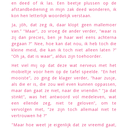
en deed of ik las. Een beetje plussen op de
afstandbediening in mijn zak deed wonderen, ik
kon hen letterlijk woordelijk verstaan.
Ja, jóh, dat zeg ik, daar klopt geen mallemoer
van.” “Maar”, zo vroeg de ander verder, “waar is
zij dan precies, ben je haar wel eens achterna
gegaan ?” Nee, hoe kan dat nou, ik heb toch die
kleine meid, die kan ik toch niet alleen laten ?”
“Oh ja, dat is waar”, aldus zijn toehoorder.
Het viel mij op dat deze wat nerveus met het
mobieltje voor hem op de tafel speelde. “En het
mooiste”, zo ging de klager verder, “haar zusje,
als die er is, die zou wel even kunnen oppassen,
maar dan gaat ze niet, naar die vriendin.” “Ja dat
stinkt”, was het antwoord vol medeleven, wat
een ellende zeg, niet te geloven”, om te
vervolgen met, “ze zijn toch allemaal niet te
vertrouwen hé ?”
”Maar hoe weet je eigenlijk dat ze vreemd gaat,