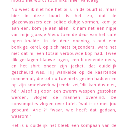
motto het wordt toch niks meer vandaag.
Nu weet ik niet hoe het bij u in de buurt is, maar
hier in deze buurt is het zo, dat de
glazenwassers een solide clubje vormen, kom je
aan een, kom je aan allen. Ik nam net een nipje
van mijn glaasje Vieux toen de deur van het café
open knalde. In de deur opening stond een
bonkige kerel, op zich niets bijzonders, ware het
niet dat hij een totaal verbouwde kop had. Twee
dik geslagen blauwe ogen, een bloedende neus,
en het shirt onder zijn jacket, dat duidelijk
gescheurd was. Hij wankelde op de kaartende
mannen af, die tot nu toe niets gezien hadden en
op zijn smoelwerk wijzende zei,”dit kan dus niet,
hé.” Alsof zij door een zwerm wespen gestoken
werden, vlogen de mannen overeind. De
consumpties vlogen over tafel, “wat is er met jou
gebeurd, Arie ?” “waar, wie heeft dat gedaan,
waarom.”
Het is u duidelijk het bleek een kompaan van de