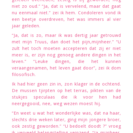
niet zo oud.” “Ja, dat is vervelend, maar dat gaat
nu eenmaal niet.” zei ik hem. Condoleren vond ik
een beetje overdreven, het was immers al vier
jaar geleden.
“Ja, dat is zo, maar ik was dertig jaar getrouwd
met mijn Truus, dan doet het pijn,mijnheer.” “U
zult het toch moeten accepteren dat zij er niet
meer is, er zijn nog genoeg andere dingen in het
leven.” “Leuke dingen, die het kunnen
veraangenamen, het leven gaat door”, zei ik dom
filosofisch.
Ik had hier geen zin in, zon klager in de ochtend.
De mussen tjirpten op het terras, pikten van de
stukjes speculaas die ik voor hen had
neergegooid, nee, weg wezen moest hij.
“En weet u wat het wonderlijke was, dat na haar,
slechts drie weken later, ging mijn jongere broer,
ook zestig geworden.” “U bedoelt doodt ?” vroeg
ik verveeld belangstelling veinzend. “Ja mijnheer,