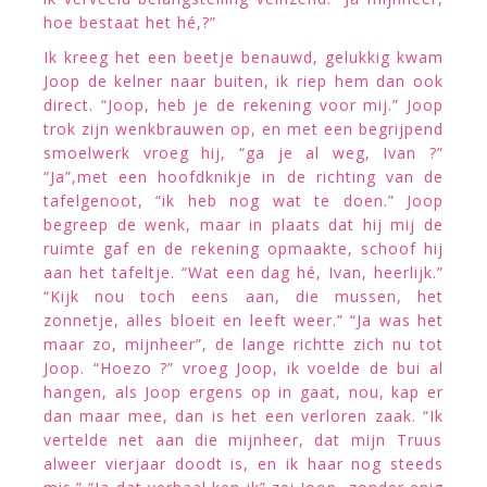
hoe bestaat het hé,?”
Ik kreeg het een beetje benauwd, gelukkig kwam
Joop de kelner naar buiten, ik riep hem dan ook
direct. “Joop, heb je de rekening voor mij.” Joop
trok zijn wenkbrauwen op, en met een begrijpend
smoelwerk vroeg hij, “ga je al weg, Ivan ?”
“Ja”,met een hoofdknikje in de richting van de
tafelgenoot, “ik heb nog wat te doen.” Joop
begreep de wenk, maar in plaats dat hij mij de
ruimte gaf en de rekening opmaakte, schoof hij
aan het tafeltje. “Wat een dag hé, Ivan, heerlijk.”
“Kijk nou toch eens aan, die mussen, het
zonnetje, alles bloeit en leeft weer.” “Ja was het
maar zo, mijnheer”, de lange richtte zich nu tot
Joop. “Hoezo ?” vroeg Joop, ik voelde de bui al
hangen, als Joop ergens op in gaat, nou, kap er
dan maar mee, dan is het een verloren zaak. “Ik
vertelde net aan die mijnheer, dat mijn Truus
alweer vierjaar doodt is, en ik haar nog steeds