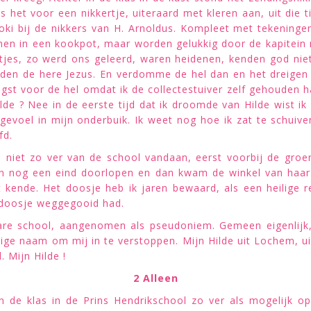
 het voor een nikkertje, uiteraard met kleren aan, uit die t
ki bij de nikkers van H. Arnoldus. Kompleet met tekeninge
ijnen in een kookpot, maar worden gelukkig door de kapitein
ertjes, zo werd ons geleerd, waren heidenen, kenden god niet
kenden de here Jezus. En verdomme de hel dan en het dreige
gst voor de hel omdat ik de collectestuiver zelf gehouden ha
e ? Nee in de eerste tijd dat ik droomde van Hilde wist ik
gevoel in mijn onderbuik. Ik weet nog hoe ik zat te schuive
fd.
, niet zo ver van de school vandaan, eerst voorbij de groe
an nog een eind doorlopen en dan kwam de winkel van haar 
t kende. Het doosje heb ik jaren bewaard, als een heilige r
 doosje weggegooid had.
bare school, aangenomen als pseudoniem. Gemeen eigenlijk,
ige naam om mij in te verstoppen. Mijn Hilde uit Lochem, uit 
. Mijn Hilde !
2 Alleen
 de klas in de Prins Hendrikschool zo ver als mogelijk op