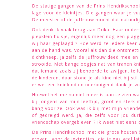
De statige gangen van de Prins Hendrikschoo
lage voor de kleintjes. Die gangen waar je v
De meester of de juffrouw mocht dat natuurlijk
Ook denk ik vaak terug aan Drika. Haar ouder
piepklein huisje, eigenlijk meer nog een plag
wij haar geplaagd ? Hoe werd ze iedere keer
aan de hand was. Vooral als dan die ontsmett
dichtkneep. Ja zelfs de juffrouw deed mee en
strooide. Met bange oogjes nat van tranen kni
dat iemand zoals zij behoorde te zwijgen, te
de kinderen, daar stond je als kind niet bij s
er wel een knielend en neerbuigend dank-je-we
Hoewel het me nu niet meer is aan te zien was 
bij jongens van mijn leeftijd, groot en ster
bang voor ze. Ook was ik blij met mijn vriend
of gedreigd werd. Ja, die zelfs voor jou d
vriendschap overgebleven ? Ik weet niet eens 
De Prins Hendrikschool met die grote houten b
erover, voor de inktpotjes, die je pas veel la