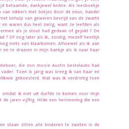
ijd betaamde, dankjewel knikte. Als leesboekje
n van nikkers met botjes door de neus, handel
 met behulp van geweren bevrijd van de zwarte
 en waren dus heel zielig, want ze leefden als
n ermee als je stout had gedaan of gejokt ? De
d ? Of nog later als ik, zondig, mezelf heerlijk
 nog niets van klaarkomen. Alhoewel als ik aan
n en te draaien in mijn bankje als ik naar haar
nteboer, die zon mooie Austin bestelauto had
vader. Toen ik jarig was kreeg ik van haar en
elikwie gekoesterd. Wat was ik verdrietig toen
 omdat ik niet uit durfde te komen voor mijn
de jaren vijftig. Hilde een herinnering die een
en staan zitten alle kinderen te zweten in de