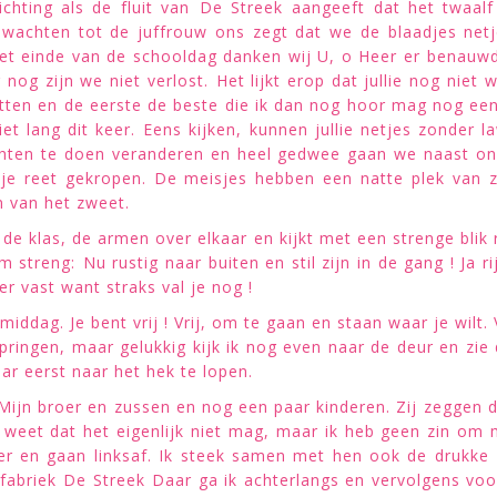
ichting als de fluit van De Streek aangeeft dat het twaa
 wachten tot de juffrouw ons zegt dat we de blaadjes ne
 het einde van de schooldag danken wij U, o Heer er benauwd
g zijn we niet verlost. Het lijkt erop dat jullie nog niet 
ten en de eerste de beste die ik dan nog hoor mag nog een p
iet lang dit keer. Eens kijken, kunnen jullie netjes zonder
hten te doen veranderen en heel gedwee gaan we naast onz
 je reet gekropen. De meisjes hebben een natte plek van 
n van het zweet.
 de klas, de armen over elkaar en kijkt met een strenge blik
 streng: Nu rustig naar buiten en stil zijn in de gang ! Ja r
r vast want straks val je nog !
middag. Je bent vrij ! Vrij, om te gaan en staan waar je wilt.
springen, maar gelukkig kijk ik nog even naar de deur en zie 
r eerst naar het hek te lopen.
 Mijn broer en zussen en nog een paar kinderen. Zij zeggen 
Ik weet dat het eigenlijk niet mag, maar ik heb geen zin om 
r en gaan linksaf. Ik steek samen met hen ook de drukke 
briek De Streek Daar ga ik achterlangs en vervolgens voo