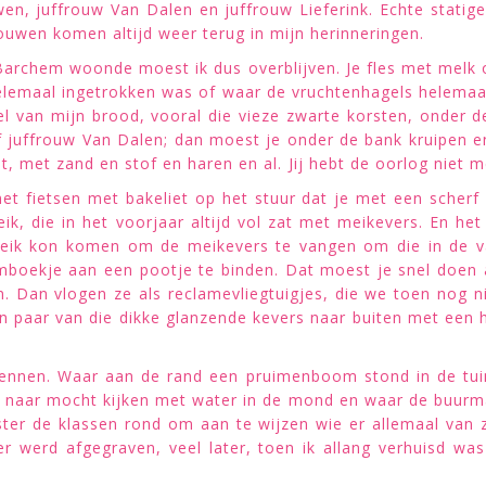
n, juffrouw Van Dalen en juffrouw Lieferink. Echte statige
uwen komen altijd weer terug in mijn herinneringen.
n Barchem woonde moest ik dus overblijven. Je fles met melk 
 helemaal ingetrokken was of waar de vruchtenhagels helema
el van mijn brood, vooral die vieze zwarte korsten, onder 
of juffrouw Van Dalen; dan moest je onder de bank kruipen 
at, met zand en stof en haren en al. Jij hebt de oorlog niet
et fietsen met bakeliet op het stuur dat je met een scherf
k, die in het voorjaar altijd vol zat met meikevers. En het
de eik kon komen om de meikevers te vangen om die in de
almboekje aan een pootje te binden. Dat moest je snel doen
an vlogen ze als reclamevliegtuigjes, die we toen nog ni
n paar van die dikke glanzende kevers naar buiten met een h
rennen. Waar aan de rand een pruimenboom stond in de tui
naar mocht kijken met water in de mond en waar de buurman
r de klassen rond om aan te wijzen wie er allemaal van z
er werd afgegraven, veel later, toen ik allang verhuisd w