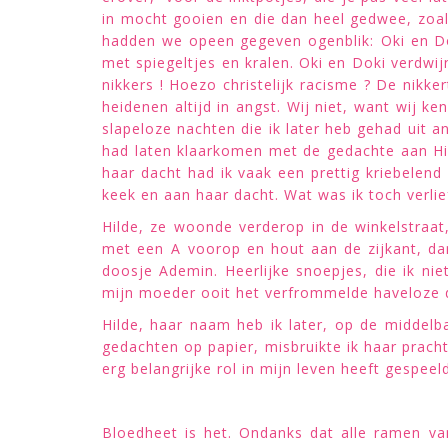
in mocht gooien en die dan heel gedwee, zoals
hadden we opeen gegeven ogenblik: Oki en Do
met spiegeltjes en kralen. Oki en Doki verdw
nikkers ! Hoezo christelijk racisme ? De nikk
heidenen altijd in angst. Wij niet, want wij 
slapeloze nachten die ik later heb gehad uit an
had laten klaarkomen met de gedachte aan Hild
haar dacht had ik vaak een prettig kriebelend 
keek en aan haar dacht. Wat was ik toch verlie
Hilde, ze woonde verderop in de winkelstraat
met een A voorop en hout aan de zijkant, d
doosje Ademin. Heerlijke snoepjes, die ik nie
mijn moeder ooit het verfrommelde haveloze
Hilde, haar naam heb ik later, op de middel
gedachten op papier, misbruikte ik haar pracht
erg belangrijke rol in mijn leven heeft gespeeld
Bloedheet is het. Ondanks dat alle ramen van