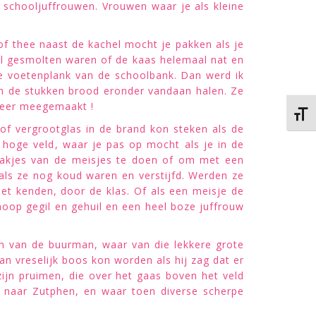
 schooljuffrouwen. Vrouwen waar je als kleine
of thee naast de kachel mocht je pakken als je
al gesmolten waren of de kaas helemaal nat en
de voetenplank van de schoolbank. Dan werd ik
en de stukken brood eronder vandaan halen. Ze
 meer meegemaakt !
Kies 
 of vergrootglas in de brand kon steken als de
 hoge veld, waar je pas op mocht als je in de
 vakjes van de meisjes te doen of om met een
 als ze nog koud waren en verstijfd. Werden ze
et kenden, door de klas. Of als een meisje de
oop gegil en gehuil en een heel boze juffrouw
n van de buurman, waar van die lekkere grote
 vreselijk boos kon worden als hij zag dat er
ijn pruimen, die over het gaas boven het veld
as naar Zutphen, en waar toen diverse scherpe