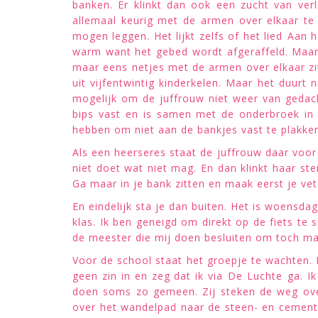
banken. Er klinkt dan ook een zucht van verl
allemaal keurig met de armen over elkaar te
mogen leggen. Het lijkt zelfs of het lied Aan
warm want het gebed wordt afgeraffeld. Maar no
maar eens netjes met de armen over elkaar zit
uit vijfentwintig kinderkelen. Maar het duurt n
mogelijk om de juffrouw niet weer van gedac
bips vast en is samen met de onderbroek in
hebben om niet aan de bankjes vast te plakke
Als een heerseres staat de juffrouw daar voor
niet doet wat niet mag. En dan klinkt haar stem
Ga maar in je bank zitten en maak eerst je vete
En eindelijk sta je dan buiten. Het is woensdag
klas. Ik ben geneigd om direkt op de fiets te 
de meester die mij doen besluiten om toch maa
Voor de school staat het groepje te wachten.
geen zin in en zeg dat ik via De Luchte ga. 
doen soms zo gemeen. Zij steken de weg ove
over het wandelpad naar de steen- en cementfa