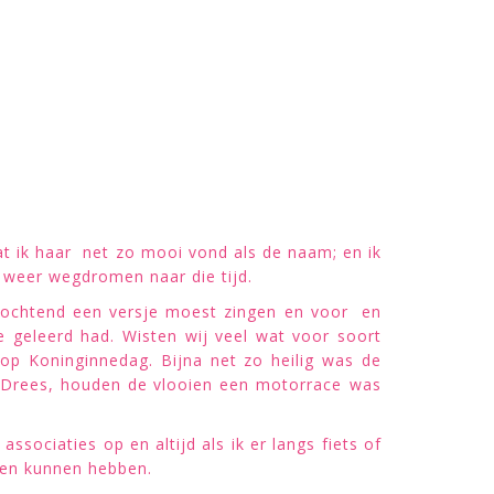
akzout
hrijfles
rdt anders
at ik haar net zo mooi vond als de naam; en ik
k weer wegdromen naar die tijd.
ke ochtend een versje moest zingen en voor en
geleerd had. Wisten wij veel wat voor soort
 op Koninginnedag. Bijna net zo heilig was de
 Drees, houden de vlooien een motorrace was
sociaties op en altijd als ik er langs fiets of
uden kunnen hebben.