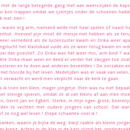
l met de lange betegelde gang met aan weerszijden de kaps
uur kon trappen omdat we ijzertjes onder de schoenen hadden
 niet zien !
s waren erg arm, niemand wilde met haar spelen of naast ha
genhut. Hoeveel pijn moet dit meisje niet hebben als ze te
 weer vernederd als de luizenzuster kwam en Drika weer ap
ingslucht het klaslokaal vulde als ze weer terug kwam en ie
 zei dan poeslief: Zo Drika was het weer mis, arm kind ? 
kte Drika maar weer en deed er verder het zwijgen toe zoal
 luisteren en te doen wat anderen beveelden ! De oorzaken 
til. Het hoorde bij het leven. Medelijden was er vaak van vel
l verwacht en werd men verplicht naar de kerk te gaan.
ik toen een klein, mager jongetje. Eten was nu niet bepaald m
k met stevige spieren, omdat ze al van kleins af aan mee mo
en, Gerrit-Jan en Egbert. Sterke, in mijn ogen grote, boeren
urfden te vechten met oudere jongens van school. Dat war
of ze nog wel leven ! Diepe schaamte voel ik !
anken, waarin je bijna de weg kwijt raakte als kleine jong
ter kreeg. Achter in de klas in de kast stond het zendingsn