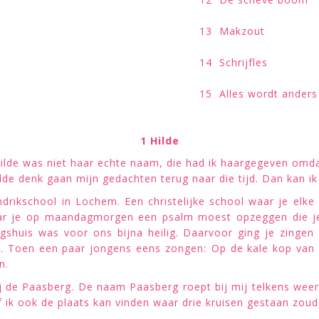
13 M
14 Sc
15 Alles wo
1 Hilde
Hilde was niet haar echte naam, die had ik haargegeven omd
ilde denk gaan mijn gedachten terug naar die tijd. Dan kan i
endrikschool in Lochem. Een christelijke school waar je el
r je op maandagmorgen een psalm moest opzeggen die je 
shuis was voor ons bijna heilig. Daarvoor ging je zingen
n. Toen een paar jongens eens zongen: Op de kale kop van
n.
 de Paasberg. De naam Paasberg roept bij mij telkens weer as
f ik ook de plaats kan vinden waar drie kruisen gestaan zo