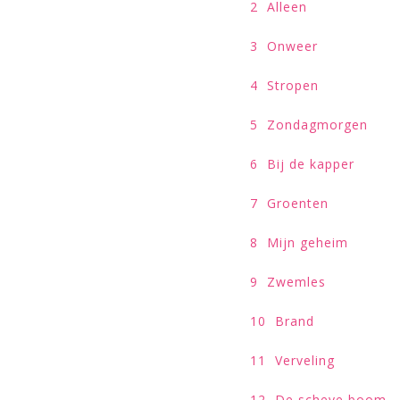
2 A
3 O
4 St
5 Zond
6 Bij de 
7 Gr
8 Mij
9 Zw
10 B
11 Ve
12 De s