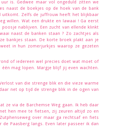
lf uur is. Gedwee maar vol ongeduld zitten we
tjes naast de boekjes op de hoek van de bank
 uitkomt. Zelfs de juffrouw heeft het blijkbaar
weg willen. Wat een drukte en lawaai ! Ga eerst
oosje nablijven. Een zucht van ellende klinkt
 lawaai naast de banken staan ? Zo zachtjes als
e bankjes staan. De korte broek plakt aan je
zweet in hun zomerjurkjes waarop ze gezeten
 rond of iedereen wel precies doet wat moet of
ij één mag lopen. Margje blijf jij even wachten.
 Verlost van die strenge blik en die vieze warme
daar net op tijd de strenge blik in de ogen van
dat ze via de Barchemse Weg gaan. Ik heb daar
met hen mee te fietsen, zij zeuren altijd zo en
Zutphenseweg over maar ga rechtsaf en fiets
r de Paasberg langs. Even later passeer ik dan