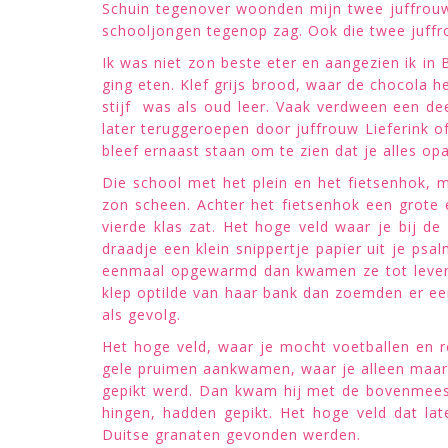
Schuin tegenover woonden mijn twee juffrouwe
schooljongen tegenop zag. Ook die twee juffro
Ik was niet zon beste eter en aangezien ik i
ging eten. Klef grijs brood, waar de chocola
stijf was als oud leer. Vaak verdween een de
later teruggeroepen door juffrouw Lieferink 
bleef ernaast staan om te zien dat je alles op
Die school met het plein en het fietsenhok, m
zon scheen. Achter het fietsenhok een grote ei
vierde klas zat. Het hoge veld waar je bij 
draadje een klein snippertje papier uit je ps
eenmaal opgewarmd dan kwamen ze tot leven. D
klep optilde van haar bank dan zoemden er ee
als gevolg.
Het hoge veld, waar je mocht voetballen en 
gele pruimen aankwamen, waar je alleen maar 
gepikt werd. Dan kwam hij met de bovenmeeste
hingen, hadden gepikt. Het hoge veld dat lat
Duitse granaten gevonden werden.