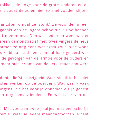
tokken, de hoge voor de grote kinderen en de
, zodat de zolen niet zo snel zouden slijten.
ar zitten omdat ze ‘stonk’. Ze woonden in een
rugdenkt aan de lagere schooltijd ? Hoe hebben
art mee moest. Dan wist iedereen weer wat er
dereen demonstratief met twee vingers de neus
waarmee ze nog eens wat extra zout in de wond
s ze bijna altijd deed, omdat haar geleerd was
en de gevolgen van de armoe voor de ouders en
en, maar hulp ? Soms van de kerk, maar dan werd
ijn liefste bezigheid. Vaak viel ik in het niet
esten werken op de boerderij. Wat was ik vaak
jongens, die het voor je opnamen als je gepest
en nog eens vrienden ! En wat is er van die
en. Met vooraan twee gaatjes, met een schuifje
ikkertje, waar je iedere maandagmorgen je cent