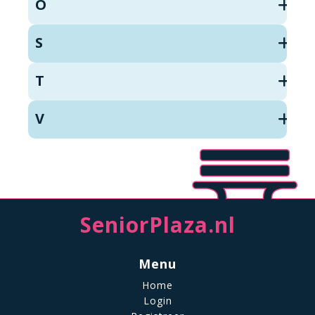
O
S
T
V
SeniorPlaza.nl
Menu
Home
Login