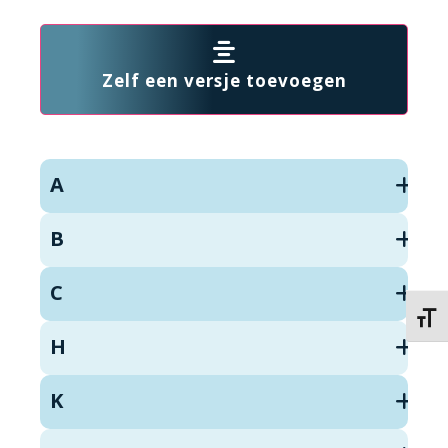
Zelf een versje toevoegen
A
B
C
Kies 
H
K