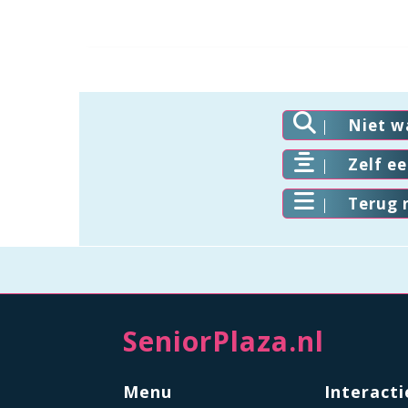
Niet w
Zelf e
Terug 
SeniorPlaza.nl
Menu
Interacti