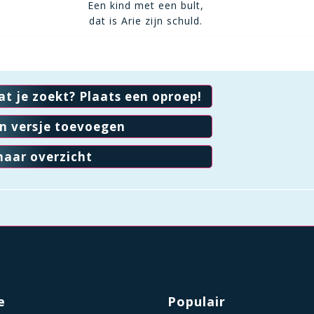
Een kind met een bult,
dat is Arie zijn schuld.
at je zoekt? Plaats een oproep!
en versje toevoegen
naar overzicht
e
Populair