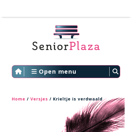
Open menu
Home
/
Versjes
/ Krieltje is verdwaald