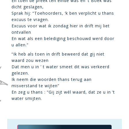
En toen de preek ten einde was en ’t Boek was
dicht geslagen,
Sprak hij: “Toehoorders, ‘k ben verplicht u thans
excuus te vragen.
Excuus voor wat ik zondag hier in drift mij liet
ontvallen
En wat als een belediging beschouwd werd door
u allen.”
“Ik heb als toen in drift beweerd dat gij niet
waard zou wezen
Dat men u in ’ t water smeet dit was verkeerd
gelezen.
Ik neem die woorden thans terug aan
misverstand te wijten”
En zeg u thans : “Gij zijt wél waard, dat ze u in ’t
water smijten.