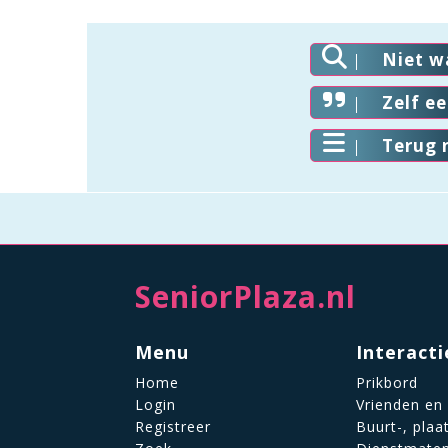
Niet w
Zelf e
Terug 
SeniorPlaza.nl
Menu
Interacti
Home
Prikbord
Login
Vrienden en
Registreer
Buurt-, plaa