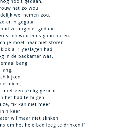
 nog nooit gedaan,
rouw het zo wou
delijk wel nemen zou.
ze er in gegaan
had ze nog niet gedaan.
rust en wou eens gaan horen.
ch je moet haar niet storen.
klok al 1 geslagen had
og in de badkamer was,
lemaal bang
 lang.
ch kijken,
iet dicht,
t met een akelig gezicht
n het bad te hijgen.
 ze, “ik kan niet meer
 in 1 keer
ater wil maar niet slinken
ans om het hele bad leeg te drinken !”