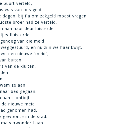
e buurt verteld,
as was van ons geld
e dagen, bij Pa om zakgeld moest vragen.
udste broer had ze verteld,
em aan haar deur luisterde
jes fluisterde.
genoeg van die meid
 weggestuurd, en nu zijn we haar kwijt.
 we een nieuwe “meid”,
van buiten.
rs van de kluiten,
nden
n.
kwam ze aan
k naar bed gegaan.
aan ’t ontbijt
 de nieuwe meid
 bad genomen had,
e gewoonte in de stad.
 ma verwonderd aan