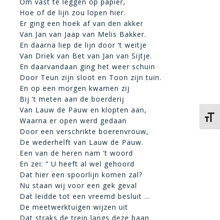
Om vast te leggen op papier,
Hoe of de lijn zou lopen hier.
Er ging een hoek af van den akker
Van Jan van Jaap van Melis Bakker.
En daarna liep de lijn door ’t weitje
Van Driek van Bet van Jan van Sijtje.
En daarvandaan ging het weer schuin
Door Teun zijn sloot en Toon zijn tuin.
En op een morgen kwamen zij
Bij ’t meten aan de boerderij
Van Lauw de Pauw en klopten aan,
Kies 
Waarna er open werd gedaan
Door een verschrikte boerenvrouw,
De wederhelft van Lauw de Pauw.
Een van de heren nam ’t woord
En zei: ” U heeft al wel gehoord
Dat hier een spoorlijn komen zal?
Nu staan wij voor een gek geval
Dat leidde tot een vreemd besluit …
De meetwerktuigen wijzen uit
Dat straks de trein langs deze baan