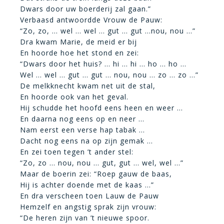
Dwars door uw boerderij zal gaan.”
Verbaasd antwoordde Vrouw de Pauw:
“Zo, zo, … wel … wel … gut … gut …nou, nou …”
Dra kwam Marie, de meid er bij
En hoorde hoe het stond en zei:
“Dwars door het huis? … hi … hi … ho … ho …
Wel … wel … gut … gut … nou, nou … zo … zo …”
De melkknecht kwam net uit de stal,
En hoorde ook van het geval.
Hij schudde het hoofd eens heen en weer …
En daarna nog eens op en neer …
Nam eerst een verse hap tabak …
Dacht nog eens na op zijn gemak …
En zei toen tegen ’t ander stel:
“Zo, zo … nou, nou … gut, gut … wel, wel …”
Maar de boerin zei: “Roep gauw de baas,
Hij is achter doende met de kaas …”
En dra verscheen toen Lauw de Pauw
Hemzelf en angstig sprak zijn vrouw:
“De heren zijn van ’t nieuwe spoor.