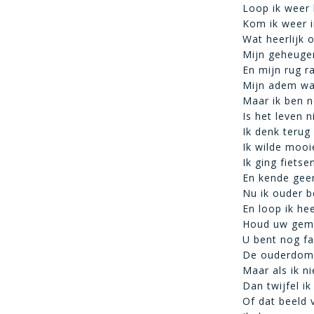
Loop ik weer 
Kom ik weer i
Wat heerlijk 
Mijn geheugen
En mijn rug r
Mijn adem wat
Maar ik ben n
Is het leven n
Ik denk terug
Ik wilde mooi
Ik ging fiets
En kende gee
Nu ik ouder b
En loop ik he
Houd uw gema
U bent nog fa
De ouderdom i
Maar als ik ni
Dan twijfel ik
Of dat beeld 