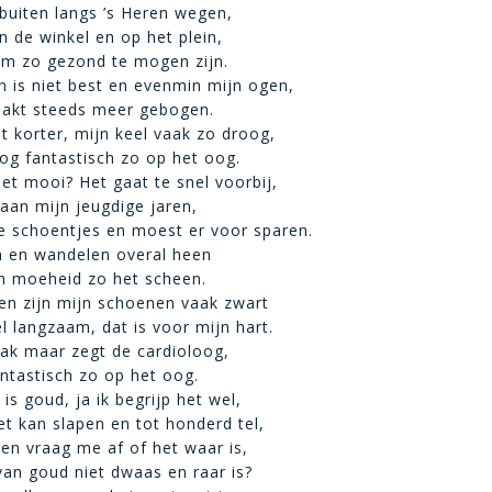
buiten langs ’s Heren wegen,
n de winkel en op het plein,
om zo gezond te mogen zijn.
 is niet best en evenmin mijn ogen,
aakt steeds meer gebogen.
 korter, mijn keel vaak zo droog,
og fantastisch zo op het oog.
iet mooi? Het gaat te snel voorbij,
 aan mijn jeugdige jaren,
e schoentjes en moest er voor sparen.
en en wandelen overal heen
n moeheid zo het scheen.
en zijn mijn schoenen vaak zwart
el langzaam, dat is voor mijn hart.
k maar zegt de cardioloog,
ntastisch zo op het oog.
s goud, ja ik begrijp het wel,
et kan slapen en tot honderd tel,
 en vraag me af of het waar is,
van goud niet dwaas en raar is?