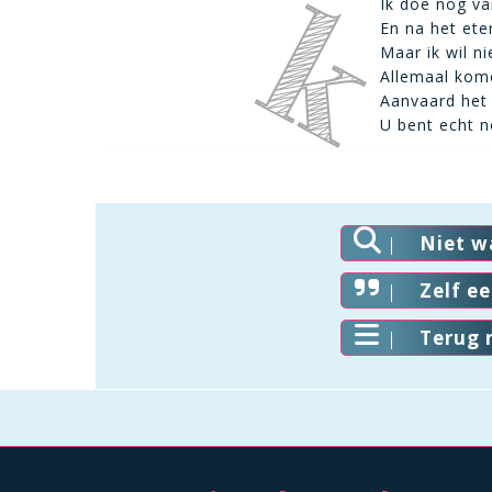
Ik doe nog va
En na het ete
Maar ik wil n
Allemaal kom
Aanvaard het 
U bent echt n
Niet w
Zelf e
Terug 