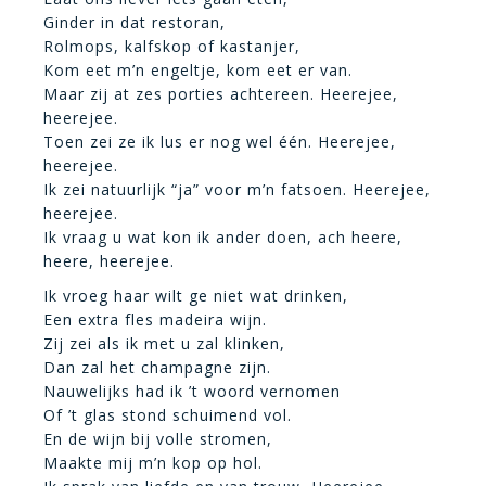
Ginder in dat restoran,
Rolmops, kalfskop of kastanjer,
Kom eet m’n engeltje, kom eet er van.
Maar zij at zes porties achtereen. Heerejee,
heerejee.
Toen zei ze ik lus er nog wel één. Heerejee,
heerejee.
Ik zei natuurlijk “ja” voor m’n fatsoen. Heerejee,
heerejee.
Ik vraag u wat kon ik ander doen, ach heere,
heere, heerejee.
Ik vroeg haar wilt ge niet wat drinken,
Een extra fles madeira wijn.
Zij zei als ik met u zal klinken,
Dan zal het champagne zijn.
Nauwelijks had ik ’t woord vernomen
Of ’t glas stond schuimend vol.
En de wijn bij volle stromen,
Maakte mij m’n kop op hol.