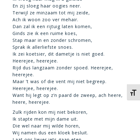
En zij sloeg haar oogies neer.
Terwijl ze minzaam tot mij zeide,
Ach ik woon zoo ver mehair.
Dan zal ik een rijtuig laten komen,
Ginds zie ik een ruime koes,
Stap maar in en zonder schromen,
Sprak ik allerliefste snoes.
Ik zei koetsier, dit dametje is niet goed.
Heerejee, heerejee.
Rijd dus langzaam zonder spoed. Heerejee,
heerejee.
Maar ’t was of die vent mij niet begreep.
Heerejee, heerejee.
Kies 
Want hij legt op z’n paard de zweep, ach heere,
heere, heerejee.
Zulk rijden kon mij niet bekoren,
Ik stapte met mijn dame uit.
Die wel naar mij wilde horen,
Wij namen dus een kloek besluit.
Laat ons liever iets gaan eten,