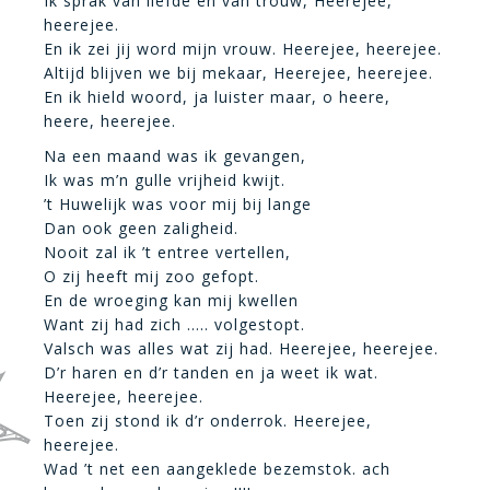
Ik sprak van liefde en van trouw, Heerejee,
heerejee.
En ik zei jij word mijn vrouw. Heerejee, heerejee.
Altijd blijven we bij mekaar, Heerejee, heerejee.
En ik hield woord, ja luister maar, o heere,
heere, heerejee.
Na een maand was ik gevangen,
Ik was m’n gulle vrijheid kwijt.
’t Huwelijk was voor mij bij lange
Dan ook geen zaligheid.
Nooit zal ik ’t entree vertellen,
O zij heeft mij zoo gefopt.
En de wroeging kan mij kwellen
Want zij had zich ….. volgestopt.
Valsch was alles wat zij had. Heerejee, heerejee.
D’r haren en d’r tanden en ja weet ik wat.
Heerejee, heerejee.
Toen zij stond ik d’r onderrok. Heerejee,
heerejee.
Wad ’t net een aangeklede bezemstok. ach