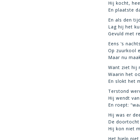
Hij kocht, hee
En plaatste d
En als den ti
Lag hij het k
Gevuld met r
Eens ’s nacht
Op zuurkool 
Maar nu maakt
Want ziet hij
Waarin het o
En slokt het 
Terstond werd
Hij wendt van 
En roept: “waa
Hij was er de
De doortocht 
Hij kon niet 
Het hielp niet