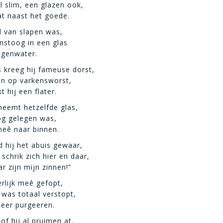
l slim, een glazen ook,
at naast het goede.
jd van slapen was,
unstoog in een glas
egenwater.
s kreeg hij fameuse dorst,
en op varkensworst,
 hij een flater.
 neemt hetzelfde glas,
og gelegen was,
meê naar binnen.
 hij het abuis gewaar,
schrik zich hier en daar,
r zijn mijn zinnen!”
erlijk meê gefopt,
was totaal verstopt,
meer purgeeren.
 of hij al pruimen at,