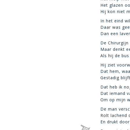
Het glazen oo
Hij kon niet 
In het eind wil
Daar was gee
Dan een lavem
De Chirurgijn 
Maar denkt ee
Als hij de bus
Hij ziet voor
Dat hem, waa
Gestadig blijf
Dat heb ik no
Dat iemand va
Om op mijn we
De man versch
Rolt lachend d
En drukt door