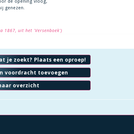
oor de opening vloog,
ij genezen.
ca 1867, uit het 'Versenboek')
at je zoekt? Plaats een oproep!
en voordracht toevoegen
naar overzicht