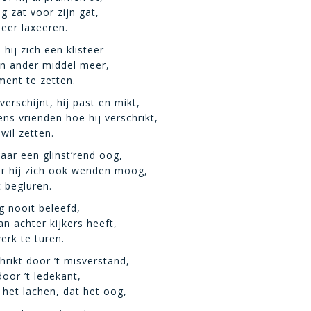
g zat voor zijn gat,
meer laxeeren.
 hij zich een klisteer
n ander middel meer,
ent te zetten.
verschijnt, hij past en mikt,
ns vrienden hoe hij verschrikt,
 wil zetten.
waar een glinst’rend oog,
r hij zich ook wenden moog,
t begluren.
g nooit beleefd,
n achter kijkers heeft,
rk te turen.
rikt door ’t misverstand,
oor ’t ledekant,
 het lachen, dat het oog,