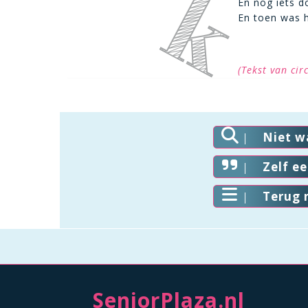
En nog iets d
En toen was h
(Tekst van cir
Niet w
Zelf e
Terug 
SeniorPlaza.nl