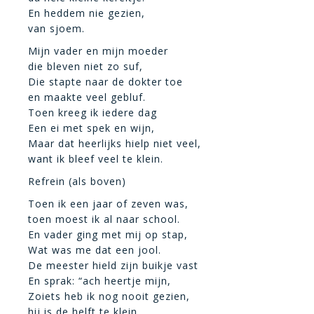
En heddem nie gezien,
van sjoem.
Mijn vader en mijn moeder
die bleven niet zo suf,
Die stapte naar de dokter toe
en maakte veel gebluf.
Toen kreeg ik iedere dag
Een ei met spek en wijn,
Maar dat heerlijks hielp niet veel,
want ik bleef veel te klein.
Refrein (als boven)
Toen ik een jaar of zeven was,
toen moest ik al naar school.
En vader ging met mij op stap,
Wat was me dat een jool.
De meester hield zijn buikje vast
En sprak: “ach heertje mijn,
Zoiets heb ik nog nooit gezien,
hij is de helft te klein.