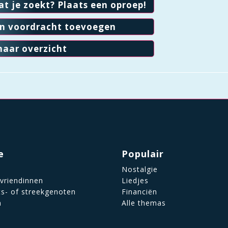
at je zoekt? Plaats een oproep!
en voordracht toevoegen
naar overzicht
e
Populair
Nostalgie
 vriendinnen
Liedjes
ts- of streekgenoten
Financiën
n
Alle themas