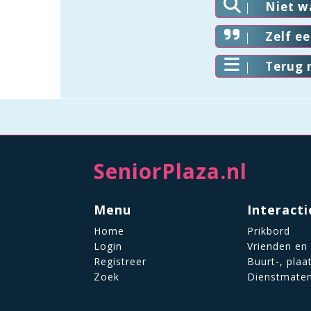
Niet w
Zelf e
Terug 
SeniorPlaza.nl
Menu
Interacti
Home
Prikbord
Login
Vrienden en
Registreer
Buurt-, plaa
Zoek
Dienstmate