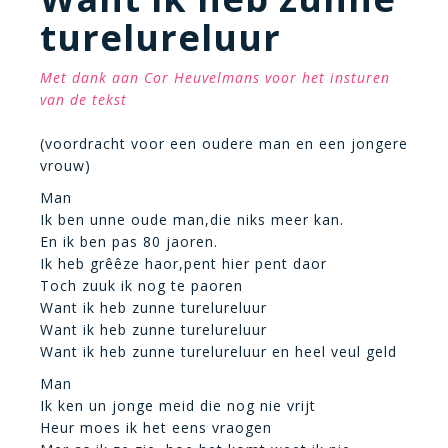
turelureluur
Met dank aan Cor Heuvelmans voor het insturen
van de tekst
(voordracht voor een oudere man en een jongere
vrouw)
Man
Ik ben unne oude man,die niks meer kan.
En ik ben pas 80 jaoren.
Ik heb grêêze haor,pent hier pent daor
Toch zuuk ik nog te paoren
Want ik heb zunne turelureluur
Want ik heb zunne turelureluur
Want ik heb zunne turelureluur en heel veul geld
Man
Ik ken un jonge meid die nog nie vrijt
Heur moes ik het eens vraogen