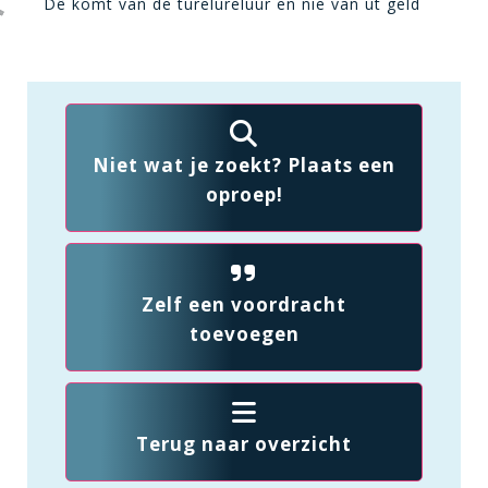
Dê komt van de turelureluur en nie van ut geld
Niet wat je zoekt? Plaats een
oproep!
Zelf een voordracht
toevoegen
Terug naar overzicht