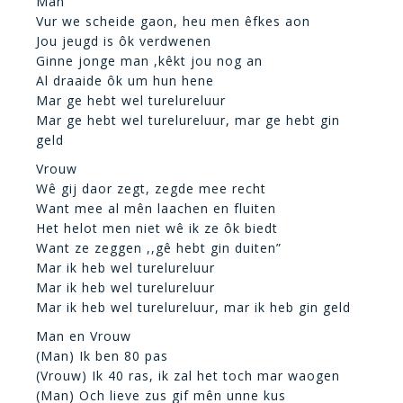
Man
Vur we scheide gaon, heu men êfkes aon
Jou jeugd is ôk verdwenen
Ginne jonge man ,kêkt jou nog an
Al draaide ôk um hun hene
Mar ge hebt wel turelureluur
Mar ge hebt wel turelureluur, mar ge hebt gin
geld
Vrouw
Wê gij daor zegt, zegde mee recht
Want mee al mên laachen en fluiten
Het helot men niet wê ik ze ôk biedt
Want ze zeggen ,,gê hebt gin duiten”
Mar ik heb wel turelureluur
Mar ik heb wel turelureluur
Mar ik heb wel turelureluur, mar ik heb gin geld
Man en Vrouw
(Man) Ik ben 80 pas
(Vrouw) Ik 40 ras, ik zal het toch mar waogen
(Man) Och lieve zus gif mên unne kus