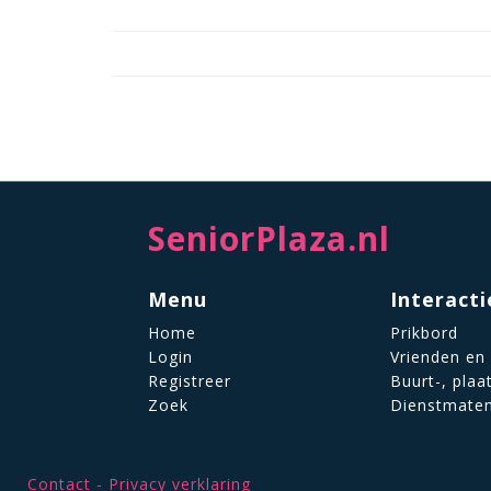
SeniorPlaza.nl
Menu
Interacti
Home
Prikbord
Login
Vrienden en
Registreer
Buurt-, plaa
Zoek
Dienstmate
Contact
Privacy verklaring