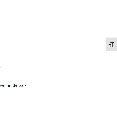
Kies 
h
ven in de balk.