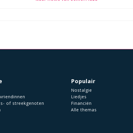
e
Populair
Nostalgie
 vriendinnen
Liedjes
ts- of streekgenoten
Financiën
n
Alle themas