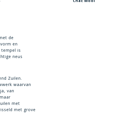
s
Chac Mool
 met de
 vorm en
 tempel is
htige neus
end Zuilen.
uwwerk waarvan
ja, van
 maar
zuilen met
isseld met grove