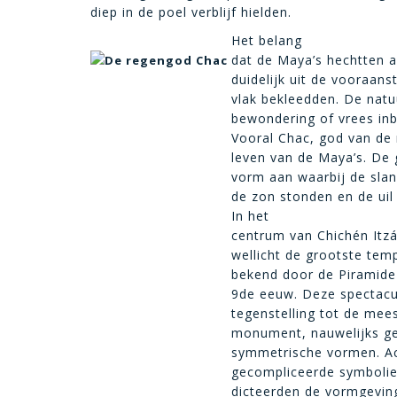
diep in de poel verblijf hielden.
Het belang
dat de Maya’s hechtten aa
De regengod Chac
duidelijk uit de vooraans
vlak bekleedden. De nat
bewondering of vrees inb
Vooral Chac, god van de 
leven van de Maya’s. De 
vorm aan waarbij de sla
de zon stonden en de uil
In het
centrum van Chichén Itz
wellicht de grootste temp
bekend door de Piramide
9de eeuw. Deze spectacul
tegenstelling tot de mee
monument, nauwelijks ge
symmetrische vormen. Ach
gecompliceerde symbolie
dicteerden de vormgeving 