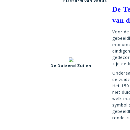
Platform van Venus
De T
van d
Voor de
gebeeld
monumen
eindige
gedecor
zijn de
De Duizend Zuilen
Ondera
de zuidz
Het 150
niet dui
welk ma
symbolis
gebeeld
ronde zu