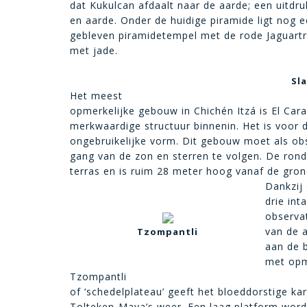
dat Kukulcan afdaalt naar de aarde; een uitdr
en aarde. Onder de huidige piramide ligt nog e
gebleven piramidetempel met de rode Jaguart
met jade.
Sl
Het meest
opmerkelijke gebouw in Chichén Itzá is El Car
merkwaardige structuur binnenin. Het is voor 
ongebruikelijke vorm. Dit gebouw moet als o
gang van de zon en sterren te volgen. De ron
terras en is ruim 28 meter hoog vanaf de gro
Dankzij
drie int
observat
van de 
Tzompantli
aan de 
met opme
Tzompantli
of ‘schedelplateau’ geeft het bloeddorstige kar
Tolteken-Maya’s weer. Een laag platform wor