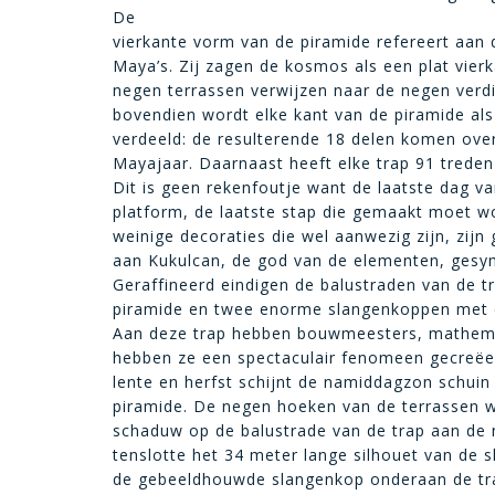
De
vierkante vorm van de piramide refereert aan 
Maya’s. Zij zagen de kosmos als een plat vier
negen terrassen verwijzen naar de negen verdi
bovendien wordt elke kant van de piramide als
verdeeld: de resulterende 18 delen komen ov
Mayajaar. Daarnaast heeft elke trap 91 treden 
Dit is geen rekenfoutje want de laatste dag va
platform, de laatste stap die gemaakt moet w
weinige decoraties die wel aanwezig zijn, zij
aan Kukulcan, de god van de elementen, gesy
Geraffineerd eindigen de balustraden van de t
piramide en twee enorme slangenkoppen met e
Aan deze trap hebben bouwmeesters, mathem
hebben ze een spectaculair fenomeen gecreëer
lente en herfst schijnt de namiddagzon schui
piramide. De negen hoeken van de terrassen 
schaduw op de balustrade van de trap aan de 
tenslotte het 34 meter lange silhouet van de s
de gebeeldhouwde slangenkop onderaan de trap