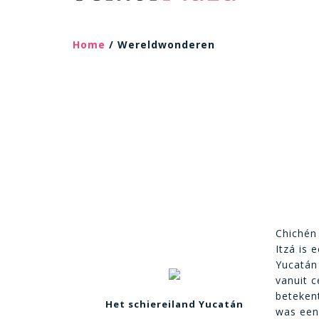
Home
/ Wereldwonderen
Chichén
Itzá is
Yucatán 
vanuit 
betekent
Het schiereiland Yuc
atán
was een