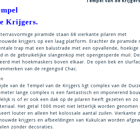
Tempel van de Krijger
empel
e Krijgers.
 terrasvormige piramide staan 68 vierkante pilaren met
houwde krijgers op een laag platform. Erachter de piramide
tale trap mat een balustrade met een opvallende, hoekige
nd in de gebruikelijke slangenkop met opengesperde muil. De
eerd met hoekmaskers boven elkaar. De open bek en slurfac
 kenmerken van de regengod Chac.
an
ijde van de Tempel van de Krijgers ligt complex van de Duiz
 meter lange complex is een fantastisch en imponerend bo
delijk is of er ook een dak op de pilaren heeft gezeten en zo 
teriaal. Het getal 1000 moet niet letterlijk worden genomen
eert louter en alleen het kolossale aantal zuilen. Vierkante 
houwde krijgers en afbeeldingen van Kukulcan worden afgew
ilen zonder decoraties.