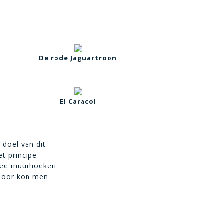
De rode Jaguartroon
El Caracol
 doel van dit
et principe
twee muurhoeken
rdoor kon men