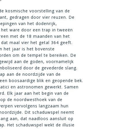
de kosmische voorstelling van de
kant, gedragen door vier reuzen. De
epingen van het dodenrijk,
 het ware door een trap in tweeën
ereen met de 18 maanden van het
dat maal vier het getal 364 geeft.
n het jaar is het bovenste
orden om de tempel te bereiken. De
n gewijd aan de goden, voornamelijk
mboliseerd door de gevederde slang.
rap aan de noordzijde van de
en boosaardige blik en geopende bek.
atici en astronomen gewerkt. Samen
d. Elk jaar aan het begin van de
n op de noordwesthoek van de
werpen vervolgens langzaam hun
noordzijde. Dit schaduwspel neemt
lang aan, dat naadloos aansluit op
. Het schaduwspel wekt de illusie