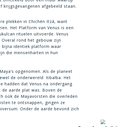
of krijgsgevangenen afgebeeld staan.
re plekken in Chichén Itzá, want
zien. Het Platform van Venus is een
kulcan rituelen uitvoerde. Venus
. Overal rond het gebouw zijn
n bijna identiek platform waar
zijn die mensenharten in hun
 Maya’s opgenomen. Als de planeet
ewel de onderwereld: Xibalba. Het
idee hadden dat Venus na ondergang
at de aarde plat was. Boven de
ch ook de Mayavorsten die overleden
isten te ontsnappen, gingen ze
niversum. Onder de aarde bevond zich