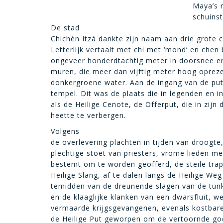
Maya’s 
schuins
De stad
Chichén Itzá dankte zijn naam aan drie grote 
Letterlijk vertaalt met chi met ‘mond’ en chen 
ongeveer honderdtachtig meter in doorsnee en
muren, die meer dan vijftig meter hoog oprez
donkergroene water. Aan de ingang van de put
tempel. Dit was de plaats die in legenden en
als de Heilige Cenote, de Offerput, die in zijn
heette te verbergen.
Volgens
de overlevering plachten in tijden van droogt
plechtige stoet van priesters, vrome lieden m
bestemt om te worden geofferd, de steile tra
Heilige Slang, af te dalen langs de Heilige Weg
temidden van de dreunende slagen van de tunkul
en de klaaglijke klanken van een dwarsfluit,
vermaarde krijgsgevangenen, evenals kostbare
de Heilige Put geworpen om de vertoornde go