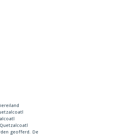
iereiland
uetzalcoatl
alcoatl
 Quetzalcoatl
rden geofferd. De