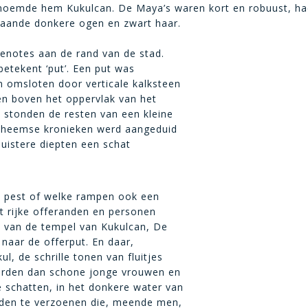
noemde hem Kukulcan. De Maya’s waren kort en robuust, h
taande donkere ogen en zwart haar.
cenotes aan de rand van de stad.
betekent ‘put’. Een put was
 omsloten door verticale kalksteen
en boven het oppervlak van het
 stonden de resten van een kleine
 inheemse kronieken werd aangeduid
 duistere diepten een schat
e, pest of welke rampen ook een
et rijke offeranden en personen
p van de tempel van Kukulcan, De
 naar de offerput. En daar,
, de schrille tonen van fluitjes
 werden dan schone jonge vrouwen en
 schatten, in het donkere water van
den te verzoenen die, meende men,