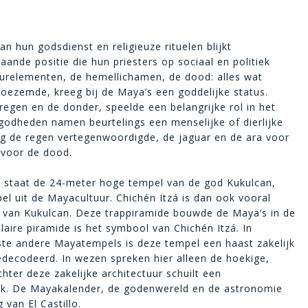
n hun godsdienst en religieuze rituelen blijkt
taande positie die hun priesters op sociaal en politiek
uurelementen, de hemellichamen, de dood: alles wat
oezemde, kreeg bij de Maya’s een goddelijke status.
regen en de donder, speelde een belangrijke rol in het
godheden namen beurtelings een menselijke of dierlijke
ng de regen vertegenwoordigde, de jaguar en de ara voor
 voor de dood.
á staat de 24-meter hoge tempel van de god Kukulcan,
el uit de Mayacultuur. Chichén Itzá is dan ook vooral
 van Kukulcan. Deze trappiramide bouwde de Maya’s in de
aire piramide is het symbool van Chichén Itzá. In
ste andere Mayatempels is deze tempel een haast zakelijk
decodeerd. In wezen spreken hier alleen de hoekige,
ter deze zakelijke architectuur schuilt een
k. De Mayakalender, de godenwereld en de astronomie
van El Castillo.