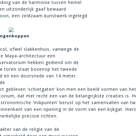
ukking van de harmonie tussen hemel
en uitzonderlijk gaaf bewaard
roon, een zeldzaam kunstwerk ingelegd
angenkoppen
acol, ofwel slakkenhuis, vanwege de
de Maya-architectuur een
bservatorium hebben gediend om de
de toren staat bovenop het tweede
nd en een doorsnede van 14 meter.
 de
act gebleven ‘schietgaten’ kon men een beeld vormen van het
orium, dat met recht een van de belangrijkste creaties is. H
astronomische ‘mikpunten’ berust op het samenvallen van 
binnenkant van een opening in de vorm van een kijkgat. Hie
rkelijke precisie richten.
akter van de religie van de
dt omcirkeld door een muur waarop