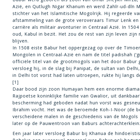
Azië, en Qutlugh Nigar Khanum en werd Zahīr-ud-dīn
stichter van het Islamitische Mogolrijk. Hij regeerde 
afstammeling van de grote veroveraars Timur Lenk en 
carrière als militair avonturier in Centraal Azië. In 15
oud, Kabul in bezit. Het zou de rest van zijn leven zijn
blijven.
In 1508 eiste Babur het oppergezag op over de Timoer
Mongolen in Centraal-Azië en nam de titel padishah (‘gr
officiële titel van de grootmogols van het door Babur 
versloeg hij, in de slag bij Panipat, de sultan van Delh
in Delhi tot vorst had laten uitroepen, rukte hij lang
[1]
Daar bood zijn zoon Humayan hem een enorme diamant
Rajpoetse koninklijke familie van Gwalior, uit dankbaar
bescherming had geboden nadat hun vorst was gesneuv
Ibrahim vocht. Het was de beroemde Koh-I-Noor (de be
verscheidene malen in de geschiedenis van de Mogols
later op de Pauwentroon van Baburs achterachterklein
Een jaar later versloeg Babur bij Khanua de hindoeïst