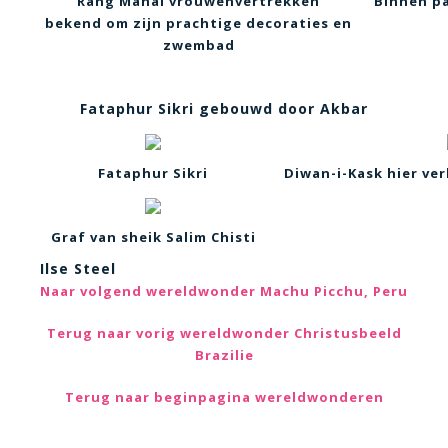
Rang Mahal vrouwenvertrekken
Binnen pa
bekend om zijn prachtige decoraties en
zwembad
Fataphur Sikri gebouwd door Akbar
Fataphur Sikri
Diwan-i-Kask hier ve
Graf van sheik Salim Chisti
Ilse Steel
Naar volgend wereldwonder Machu Picchu, Peru
Terug naar vorig wereldwonder Christusbeeld
Brazilie
Terug naar beginpagina wereldwonderen