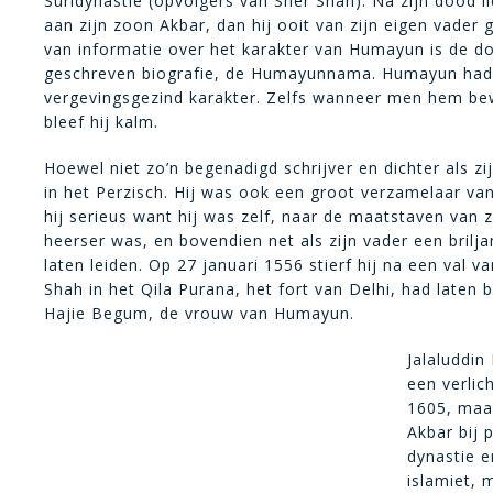
Suridynastie (opvolgers van Sher Shah). Na zijn dood l
aan zijn zoon Akbar, dan hij ooit van zijn eigen vader 
van informatie over het karakter van Humayun is de d
geschreven biografie, de Humayunnama. Humayun ha
vergevingsgezind karakter. Zelfs wanneer men hem be
bleef hij kalm.
Hoewel niet zo’n begenadigd schrijver en dichter als 
in het Perzisch. Hij was ook een groot verzamelaar va
hij serieus want hij was zelf, naar de maatstaven van zi
heerser was, en bovendien net als zijn vader een brilj
laten leiden. Op 27 januari 1556 stierf hij na een val 
Shah in het Qila Purana, het fort van Delhi, had lat
Hajie Begum, de vrouw van Humayun.
Jalaluddi
een verlic
1605, maa
Akbar bij 
dynastie e
islamiet,