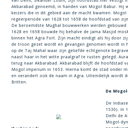
van Delhi, Sikander Lodhi, zijn hoofdstad hier vestigt i
Akbarabad genoemd, in handen van Mogol Babur. Hij w
keizers die in dit gebied aan de macht kwamen. Mogol S
regeerperiode van 1628 tot 1658 de hoofdstad van zij
De beroemdste Mughal bouwwerken werden gebouwd do
1628 en 1658 bouwde hij behalve de Jama Masjid mosk
binnen het Agra Fort. Zijn macht eindigt als hij door 
de troon gezet wordt en gevangen genomen wordt in het
op de Taj Mahal waar zijn geliefde echtgenote begraven
naast haar in het witte praalgraf te rusten gelegd. Au
terug naar Akbarabad. Akbarabad blijft de hoofdstad va
Mogol imperium in 1653. Hierna komt de stad onder m
en verandert ook de naam in Agra. Uiteindelijk wordt 
Britten.
De Mogol
De Indiase
1530). In 
Delhi de A
Mogol-dyna