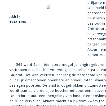
briljante 
Ook hield 
besteedde 
Akbár
illustrere
1542-1605
besloot in
Chishti-or
halverwege
erfgenaam 
bergen bov
Akbar hem 
zonen zou 
In 1569 werd Salim (de latere mogol Jahangir) geboren.
verfraaien met het het voorvoegsel ‘Fatehpur’ (stad va
Gujarat. Het was veertien jaar lang de hoofdstad van
duidelijk omschreven openbare en privéruimten, waaro
beslagen poorten. De stad is opgetrokken uit zandstee
wordt aan de vierde zijde beschermd door een heuvel
De architectuur, een mengeling van hindoe en moslimstij
en ruïne vervallen. Akbars macht en rijkdom kwam tot u