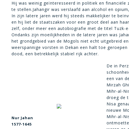
Hij was weinig geïnteresseerd in politiek en financië
te stellen.Jahangir was verslaafd aan alcohol en opium
In zijn latere jaren werd hij steeds makkelijker te be
en hij liet de staatszaken voor een groot deel aan haa
zelf, onder meer een autobiografie met de titel Tuzk-e-
Ondanks zijn moeilijkheden in de latere jaren was Jah
het grondgebied van de Mogols niet echt uitgebreid e
weerspannige vorsten in Dekan een halt toe geroepen e
dood, een betrekkelijk stabiel rijk achter.
De in Perz
schoonhei
een van de
Mirzah Gh
Mihr-al-Ni
droeg de t
Nisa genaa
nieuwe Mo
Mihr-al-Ni
Nur Jahan
ontmoette 
1577-1645