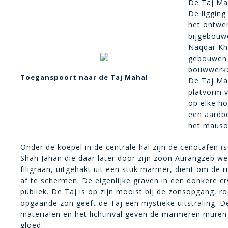
De Taj Ma
De ligging
het ontwer
bijgebouwe
Naqqar Kha
gebouwen 
bouwwerke
Toeganspoort naar de Taj Mahal
De Taj Ma
platvorm v
op elke ho
een aardbe
het mausol
Onder de koepel in de centrale hal zijn de cenotafen 
Shah Jahan die daar later door zijn zoon Aurangzeb we
filigraan, uitgehakt uit een stuk marmer, dient om de 
af te schermen. De eigenlijke graven in een donkere c
publiek. De Taj is op zijn mooist bij de zonsopgang, 
opgaande zon geeft de Taj een mystieke uitstraling. D
materialen en het lichtinval geven de marmeren muren
gloed.