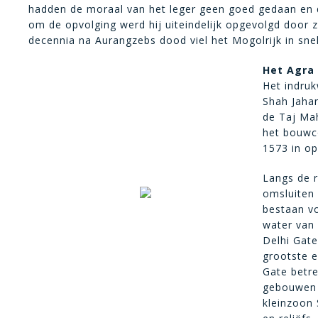
hadden de moraal van het leger geen goed gedaan en de
om de opvolging werd hij uiteindelijk opgevolgd door z
decennia na Aurangzebs dood viel het Mogolrijk in snel
Het Agra 
Het indruk
Shah Jahan
de Taj Mah
het bouwc
1573 in op
Langs de 
omsluiten 
bestaan vo
water van 
Delhi Gate
grootste e
Gate betr
gebouwen b
kleinzoon 