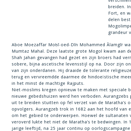
verschille
breiden. I
Fort, en w
delen best
Mogolimpe
grandeur v
Aboe Moezaffar Moḥī-oed-Dīn Mohammed Ālamgīr was
Mumtaz Mahal. Deze laatste grote Mogol kwam aan de 
Shah Jahan gevangen had gezet en zijn broers had ver
sobere, bijna ascetische levensstijl op na. Door zijn
van zijn onderdanen. Hij draaide de tolerante religieuz
terug en vervreemdde daarmee de hindoeïstische meerd
in het minst de machtige Rajputs.
Niet-moslims kregen opnieuw te maken met speciale b
nieuwe gebedshuizen werd hen verboden. Aurangzebs po
uit te breiden stuitten op fel verzet van de Maratha’s o
opvolgers. Aurangzeb trok in 1682 aan het hoofd van e
om het gebied te onderwerpen. Hoewel de sultanaten 
veroverd lukte het niet de Maratha’s te bedwingen. In
jarige leeftijd, na 25 jaar continu op oorlogscampagn