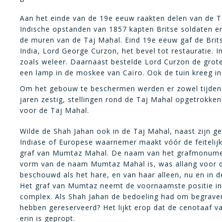
Aan het einde van de 19e eeuw raakten delen van de Ta
Indische opstanden van 1857 kapten Britse soldaten en
de muren van de Taj Mahal. Eind 19e eeuw gaf de Brits
India, Lord George Curzon, het bevel tot restauratie. 
zoals weleer. Daarnaast bestelde Lord Curzon de grot
een lamp in de moskee van Caïro. Ook de tuin kreeg in 
Om het gebouw te beschermen werden er zowel tijdens 
jaren zestig, stellingen rond de Taj Mahal opgetrokke
voor de Taj Mahal.
Wilde de Shah Jahan ook in de Taj Mahal, naast zijn g
Indiase of Europese waarnemer maakt vóór de feitelijk
graf van Mumtaz Mahal. De naam van het grafmonument i
vorm van de naam Mumtaz Mahal is, was allang voor d
beschouwd als het hare, en van haar alleen, nu en in 
Het graf van Mumtaz neemt de voornaamste positie in, 
complex. Als Shah Jahan de bedoeling had om begraven 
hebben gereserveerd? Het lijkt erop dat de cenotaaf v
erin is gepropt.