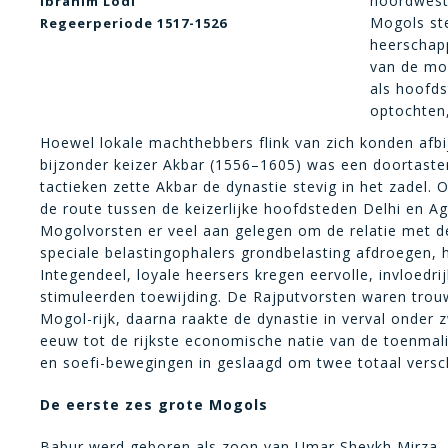
noordweste
Ibrahim Lodi
Mogols ste
Regeerperiode 1517-1526
heerschapp
van de mos
als hoofds
optochten,
Hoewel lokale machthebbers flink van zich konden afb
bijzonder keizer Akbar (1556–1605) was een doortasten
tactieken zette Akbar de dynastie stevig in het zadel
de route tussen de keizerlijke hoofdsteden Delhi en A
Mogolvorsten er veel aan gelegen om de relatie met d
speciale belastingophalers grondbelasting afdroegen, 
Integendeel, loyale heersers kregen eervolle, invloedr
stimuleerden toewijding. De Rajputvorsten waren tro
Mogol-rijk, daarna raakte de dynastie in verval onder 
eeuw tot de rijkste economische natie van de toenmali
en soefi-bewegingen in geslaagd om twee totaal verschi
De eerste zes grote Mogols
Babur werd geboren als zoon van Umar Sheykh Mirza, 