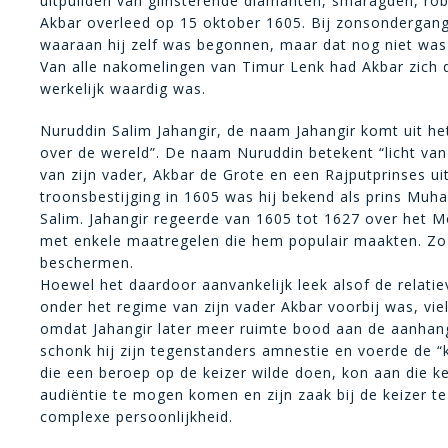
uitpuilden van glinsterende diamanten, smaragden, ro
Akbar overleed op 15 oktober 1605. Bij zonsondergang
waaraan hij zelf was begonnen, maar dat nog niet was
Van alle nakomelingen van Timur Lenk had Akbar zich 
werkelijk waardig was.
Nuruddin Salim Jahangir, de naam Jahangir komt uit he
over de wereld”. De naam Nuruddin betekent “licht van
van zijn vader, Akbar de Grote en een Rajputprinses ui
troonsbestijging in 1605 was hij bekend als prins Mu
Salim. Jahangir regeerde van 1605 tot 1627 over het Mo
met enkele maatregelen die hem populair maakten. Zo 
beschermen.
Hoewel het daardoor aanvankelijk leek alsof de relatie
onder het regime van zijn vader Akbar voorbij was, viel
omdat Jahangir later meer ruimte bood aan de aanhang
schonk hij zijn tegenstanders amnestie en voerde de “k
die een beroep op de keizer wilde doen, kon aan die ke
audiëntie te mogen komen en zijn zaak bij de keizer te
complexe persoonlijkheid.