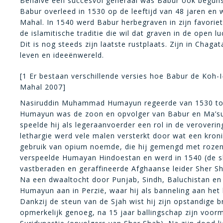
Behalve een succesvol generaal was Babur ook begunst
Babur overleed in 1530 op de leeftijd van 48 jaren en 
Mahal. In 1540 werd Babur herbegraven in zijn favorie
de islamitische traditie die wil dat graven in de open
Dit is nog steeds zijn laatste rustplaats. Zijn in Cha
leven en ideeënwereld.
[1 Er bestaan verschillende versies hoe Babur de Koh-
Mahal 2007]
Nasiruddin Muhammad Humayun regeerde van 1530 tot
Humayun was de zoon en opvolger van Babur en Ma’su
speelde hij als legeraanvoerder een rol in de veroverin
lethargie werd vele malen versterkt door wat een kronie
gebruik van opium noemde, die hij gemengd met rozen
verspeelde Humayan Hindoestan en werd in 1540 (de sl
vastberaden en geraffineerde Afghaanse leider Sher Sh
Na een dwaaltocht door Punjab, Sindh, Baluchistan en
Humayun aan in Perzië, waar hij als banneling aan het
Dankzij de steun van de Sjah wist hij zijn opstandige br
opmerkelijk genoeg, na 15 jaar ballingschap zijn voorm