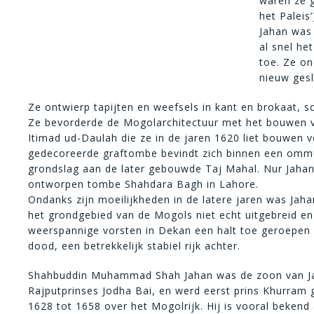
waren ze g
het Paleis
Jahan was 
al snel he
toe. Ze o
nieuw gesl
Ze ontwierp tapijten en weefsels in kant en brokaat, 
Ze bevorderde de Mogolarchitectuur met het bouwen va
Itimad ud-Daulah die ze in de jaren 1620 liet bouwen 
gedecoreerde graftombe bevindt zich binnen een ommuu
grondslag aan de later gebouwde Taj Mahal. Nur Jahan o
ontworpen tombe Shahdara Bagh in Lahore.
Ondanks zijn moeilijkheden in de latere jaren was Jah
het grondgebied van de Mogols niet echt uitgebreid e
weerspannige vorsten in Dekan een halt toe geroepen e
dood, een betrekkelijk stabiel rijk achter.
Shahbuddin Muhammad Shah Jahan was de zoon van Jah
Rajputprinses Jodha Bai, en werd eerst prins Khurram
1628 tot 1658 over het Mogolrijk. Hij is vooral bekend