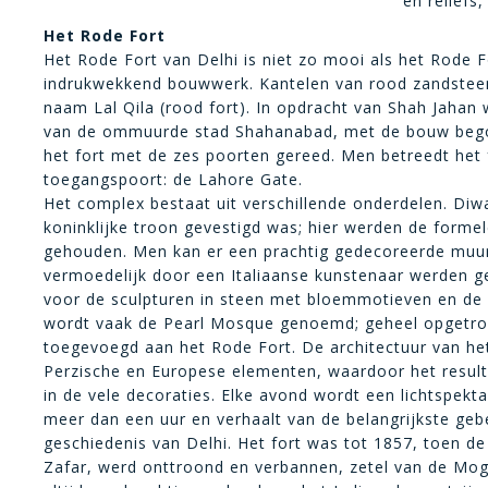
en reliëfs
Het Rode Fort
Het Rode Fort van Delhi is niet zo mooi als het Rode F
indrukwekkend bouwwerk. Kantelen van rood zandsteen 
naam Lal Qila (rood fort). In opdracht van Shah Jahan 
van de ommuurde stad Shahanabad, met de bouw bego
het fort met de zes poorten gereed. Men betreedt het
toegangspoort: de Lahore Gate.
Het complex bestaat uit verschillende onderdelen. Diw
koninklijke troon gevestigd was; hier werden de form
gehouden. Men kan er een prachtig gedecoreerde muur
vermoedelijk door een Italiaanse kunstenaar werden g
voor de sculpturen in steen met bloemmotieven en de
wordt vaak de Pearl Mosque genoemd; geheel opgetrok
toegevoegd aan het Rode Fort. De architectuur van het
Perzische en Europese elementen, waardoor het resultaat
in de vele decoraties. Elke avond wordt een lichtspekt
meer dan een uur en verhaalt van de belangrijkste geb
geschiedenis van Delhi. Het fort was tot 1857, toen d
Zafar, werd onttroond en verbannen, zetel van de Mog