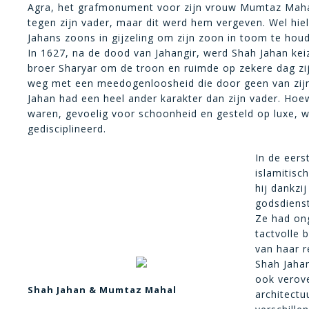
Agra, het grafmonument voor zijn vrouw Mumtaz Mahal
tegen zijn vader, maar dit werd hem vergeven. Wel hie
Jahans zoons in gijzeling om zijn zoon in toom te hou
In 1627, na de dood van Jahangir, werd Shah Jahan keiz
broer Sharyar om de troon en ruimde op zekere dag zijn
weg met een meedogenloosheid die door geen van zij
Jahan had een heel ander karakter dan zijn vader. Hoe
waren, gevoelig voor schoonheid en gesteld op luxe, 
gedisciplineerd.
In de eers
islamitis
hij dankzi
godsdienst
Ze had ong
tactvolle 
van haar r
Shah Jaha
ook verove
Shah Jahan & Mumtaz Mahal
architectu