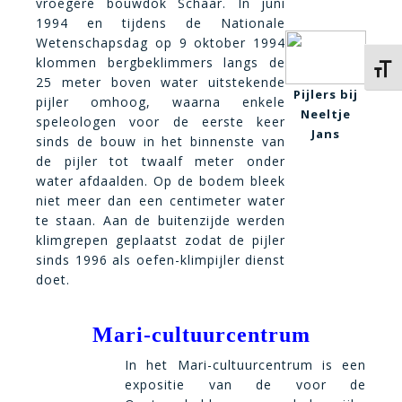
vroegere bouwdok Schaar. In juni
1994 en tijdens de Nationale
Wetenschapsdag op 9 oktober 1994
klommen bergbeklimmers langs de
Kies 
25 meter boven water uitstekende
Pijlers bij
pijler omhoog, waarna enkele
Neeltje
speleologen voor de eerste keer
Jans
sinds de bouw in het binnenste van
de pijler tot twaalf meter onder
water afdaalden. Op de bodem bleek
niet meer dan een centimeter water
te staan. Aan de buitenzijde werden
klimgrepen geplaatst zodat de pijler
sinds 1996 als oefen-klimpijler dienst
doet.
Mari-cultuurcentrum
In het Mari-cultuurcentrum is een
expositie van de voor de