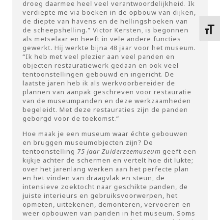
droeg daarmee heel veel verantwoordelijkheid. Ik
verdiepte me via boeken in de opbouw van dijken,
de diepte van havens en de hellingshoeken van
de scheepshelling.” Victor Kersten, is begonnen
Kies 
als metselaar en heeft in vele andere functies
gewerkt. Hij werkte bijna 48 jaar voor het museum.
“Ik heb met veel plezier aan veel panden en
objecten restauratiewerk gedaan en ook veel
tentoonstellingen gebouwd en ingericht. De
laatste jaren heb ik als werkvoorbereider de
plannen van aanpak geschreven voor restauratie
van de museumpanden en deze werkzaamheden
begeleidt. Met deze restauraties zijn de panden
geborgd voor de toekomst.”
Hoe maak je een museum waar échte gebouwen
en bruggen museumobjecten zijn? De
tentoonstelling
75 jaar Zuiderzeemuseum
geeft een
kijkje achter de schermen en vertelt hoe dit lukte;
over het jarenlang werken aan het perfecte plan
en het vinden van draagvlak en steun, de
intensieve zoektocht naar geschikte panden, de
juiste interieurs en gebruiksvoorwerpen, het
opmeten, uittekenen, demonteren, vervoeren en
weer opbouwen van panden in het museum. Soms