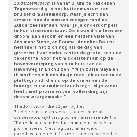
Zuiderzeemuseum
is vanaf 2 juni te bezoeken
.
Tegenwoordig is het buitenmuseum een
bruisend museumdorp, waar je echt kan
ervaren hoe de mensen vroeger rond de
Zuiderzee leefden, waar je je onderdompelt
in hun vissersbestaan. Ooit was dit alleen een
droom. Een droom én een heldere visie van
één man: Siebe Jan Bouma. Annelies Bouma
herinnert het zich nog als de dag van
gisteren: haar vader achter de grote, schuine
tekentafel voor het middelste raam op de
bovenverdieping van hun huis aan de
Havenweg in Enkhuizen. “Mijn zusje Maya en
ik mochten elk een dakje rood inkleuren in de
plattegrond, die nu op de kamer van de
huidige museumdirecteur hangt. Mijn vader
heeft met passie en veel volharding zijn
droom waargemaakt.”
Thedo Fruithof die 22 jaar bij het
Zuiderzeemuseum werkte, onder meer als
conservator, kijkt terug op een enerverende tijd.
“De realisatie van het buitenmuseum was echt
pionierswerk. Niets lag vast, alles werd
gaandeweg ontdekt. Ik kreeg enorme vrijheid en