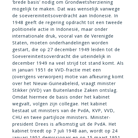
‘brede basis’ nodig om Grondwetsherziening
mogelijk te maken. Dat was wenselijk vanwege
de soevereiniteitsoverdracht aan Indonesië. In
1948 geeft de regering opdracht tot een tweede
politionele actie in Indonesië, maar onder
internationale druk, vooral van de Verenigde
Staten, moeten onderhandelingen worden
gestart, die op 27 december 1949 leiden tot de
Soevereiniteitsoverdracht die uiteindelijk in
december 1949 na veel strijd tot stand komt. Als
in januari 1951 de VVD-fractie met een
(overigens verworpen) motie van afkeuring komt
over het Nieuw-Guineabeleid, vraagt minister
Stikker (VVD) van Buitenlandse Zaken ontslag.
Omdat hiermee de basis onder het kabinet
wegvalt, volgen zijn collegae. Het kabinet
bestaat uit ministers van de PvdA, KVP, VVD,
CHU en twee partijloze ministers. Minister-
president Drees is afkomstig uit de PvdA. Het
kabinet treedt op 7 juli 1948 aan, wordt op 24
januari 1951 demissionair en op 15 maart 1951