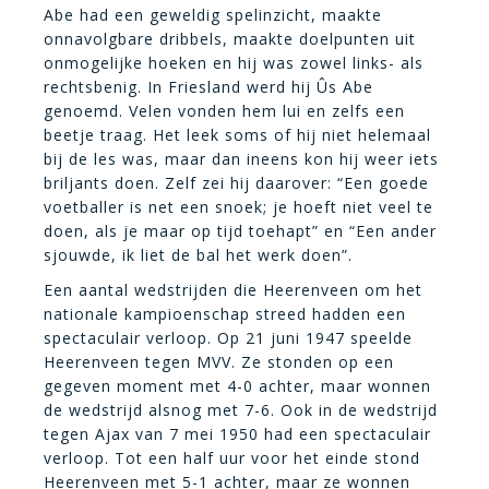
Abe had een geweldig spelinzicht, maakte
onnavolgbare dribbels, maakte doelpunten uit
onmogelijke hoeken en hij was zowel links- als
rechtsbenig. In Friesland werd hij Ûs Abe
genoemd. Velen vonden hem lui en zelfs een
beetje traag. Het leek soms of hij niet helemaal
bij de les was, maar dan ineens kon hij weer iets
briljants doen. Zelf zei hij daarover: “Een goede
voetballer is net een snoek; je hoeft niet veel te
doen, als je maar op tijd toehapt” en “Een ander
sjouwde, ik liet de bal het werk doen”.
Een aantal wedstrijden die Heerenveen om het
nationale kampioenschap streed hadden een
spectaculair verloop. Op 21 juni 1947 speelde
Heerenveen tegen MVV. Ze stonden op een
gegeven moment met 4-0 achter, maar wonnen
de wedstrijd alsnog met 7-6. Ook in de wedstrijd
tegen Ajax van 7 mei 1950 had een spectaculair
verloop. Tot een half uur voor het einde stond
Heerenveen met 5-1 achter, maar ze wonnen