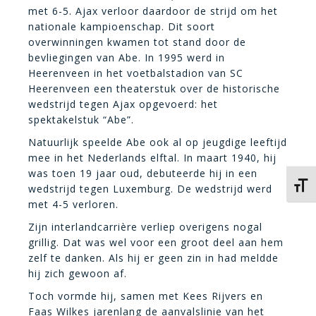
met 6-5. Ajax verloor daardoor de strijd om het
nationale kampioenschap. Dit soort
overwinningen kwamen tot stand door de
bevliegingen van Abe.
In 1995 werd in
Heerenveen in het voetbalstadion van SC
Heerenveen een theaterstuk over de historische
wedstrijd tegen Ajax opgevoerd: het
spektakelstuk “Abe”.
Natuurlijk speelde Abe ook al op jeugdige leeftijd
mee in het Nederlands elftal. In maart 1940, hij
was toen 19 jaar oud, debuteerde hij in een
Kies 
wedstrijd tegen Luxemburg. De wedstrijd werd
met 4-5 verloren.
Zijn interlandcarrière verliep overigens nogal
grillig. Dat was wel voor een groot deel aan hem
zelf te danken. Als hij er geen zin in had meldde
hij zich gewoon af.
Toch vormde hij, samen met Kees Rijvers en
Faas Wilkes jarenlang de aanvalslinie van het