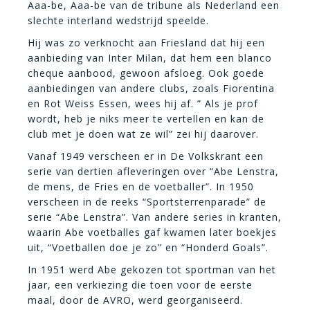
Aaa-be, Aaa-be van de tribune als Nederland een
slechte interland wedstrijd speelde.
Hij was zo verknocht aan Friesland dat hij een
aanbieding van Inter Milan, dat hem een blanco
cheque aanbood, gewoon afsloeg. Ook goede
aanbiedingen van andere clubs, zoals Fiorentina
en Rot Weiss Essen, wees hij af. ” Als je prof
wordt, heb je niks meer te vertellen en kan de
club met je doen wat ze wil” zei hij daarover.
Vanaf 1949 verscheen er in De Volkskrant een
serie van dertien afleveringen over “Abe Lenstra,
de mens, de Fries en de voetballer”. In 1950
verscheen in de reeks “Sportsterrenparade” de
serie “Abe Lenstra”. Van andere series in kranten,
waarin Abe voetballes gaf kwamen later boekjes
uit, “Voetballen doe je zo” en “Honderd Goals”.
In 1951 werd Abe gekozen tot sportman van het
jaar, een verkiezing die toen voor de eerste
maal, door de AVRO, werd georganiseerd.