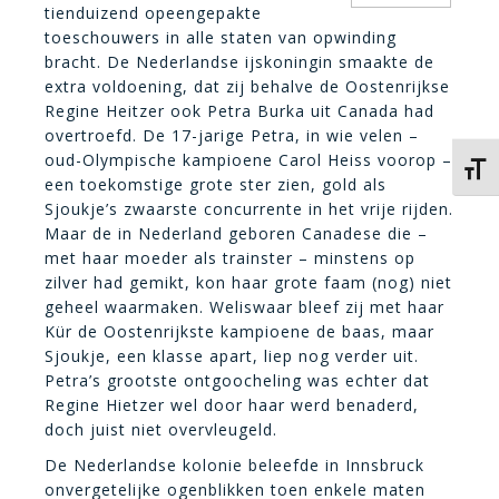
tienduizend opeengepakte
toeschouwers in alle staten van opwinding
bracht. De Nederlandse ijskoningin smaakte de
extra voldoening, dat zij behalve de Oostenrijkse
Regine Heitzer ook Petra Burka uit Canada had
overtroefd. De 17-jarige Petra, in wie velen –
oud-Olympische kampioene Carol Heiss voorop –
Kies 
een toekomstige grote ster zien, gold als
Sjoukje’s zwaarste concurrente in het vrije rijden.
Maar de in Nederland geboren Canadese die –
met haar moeder als trainster – minstens op
zilver had gemikt, kon haar grote faam (nog) niet
geheel waarmaken. Weliswaar bleef zij met haar
Kür de Oostenrijkste kampioene de baas, maar
Sjoukje, een klasse apart, liep nog verder uit.
Petra’s grootste ontgoocheling was echter dat
Regine Hietzer wel door haar werd benaderd,
doch juist niet overvleugeld.
De Nederlandse kolonie beleefde in Innsbruck
onvergetelijke ogenblikken toen enkele maten