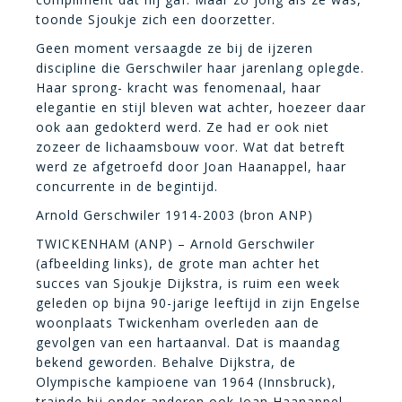
toonde Sjoukje zich een doorzetter.
Geen moment versaagde ze bij de ijzeren
discipline die Gerschwiler haar jarenlang oplegde.
Haar sprong- kracht was fenomenaal, haar
elegantie en stijl bleven wat achter, hoezeer daar
ook aan gedokterd werd. Ze had er ook niet
zozeer de lichaamsbouw voor. Wat dat betreft
werd ze afgetroefd door Joan Haanappel, haar
concurrente in de begintijd.
Arnold Gerschwiler 1914-2003 (bron ANP)
TWICKENHAM (ANP) – Arnold Gerschwiler
(afbeelding links), de grote man achter het
succes van Sjoukje Dijkstra, is ruim een week
geleden op bijna 90-jarige leeftijd in zijn Engelse
woonplaats Twickenham overleden aan de
gevolgen van een hartaanval. Dat is maandag
bekend geworden. Behalve Dijkstra, de
Olympische kampioene van 1964 (Innsbruck),
trainde hij onder anderen ook Joan Haanappel.