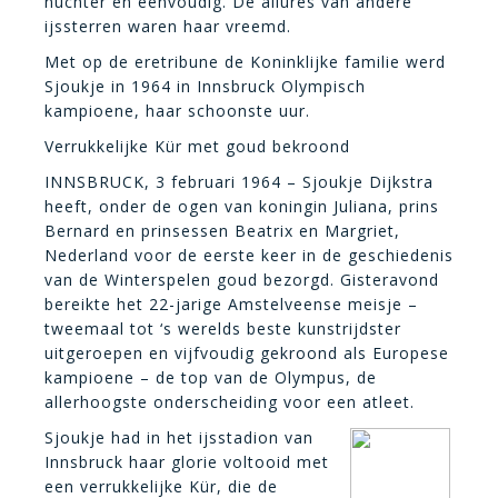
nuchter en eenvoudig. De allures van andere
ijssterren waren haar vreemd.
Met op de eretribune de Koninklijke familie werd
Sjoukje in 1964 in Innsbruck Olympisch
kampioene, haar schoonste uur.
Verrukkelijke Kür met goud bekroond
INNSBRUCK, 3 februari 1964 – Sjoukje Dijkstra
heeft, onder de ogen van koningin Juliana, prins
Bernard en prinsessen Beatrix en Margriet,
Nederland voor de eerste keer in de geschiedenis
van de Winterspelen goud bezorgd. Gisteravond
bereikte het 22-jarige Amstelveense meisje –
tweemaal tot ‘s werelds beste kunstrijdster
uitgeroepen en vijfvoudig gekroond als Europese
kampioene – de top van de Olympus, de
allerhoogste onderscheiding voor een atleet.
Sjoukje had in het ijsstadion van
Innsbruck haar glorie voltooid met
een verrukkelijke Kür, die de