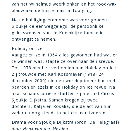
van het Wilhelmus weerklonken en het rood-wit-
blauw aan de hoste mast in top ging.
Na de huldigingceremonie was voor gouden
Sjoukje de eer weggelegd, de persoonlijke
gelukswensen van de Koninklijke familie in
ontvangst te nemen.
Holiday on Ice
Aangezien ze in 1964 alles gewonnen had wat er
te winnen was, stapte ze over naar de ijsrevue.
Tot 1973 bleef ze verbonden aan Holiday on Ice.
Zij trouwde met Karl Kossmayer (1918- 24
december 2000) die een wereldprimeur had met
paarden en ezels in de Holiday on Ice revue. Na
haar schaatscarrière startten zij met het Circus
Sjoukje Dijkstra. Samen kregen zij twee
dochters, Katja en Rosalie, die de act van hun
vader nu nog steeds in het circus uitvoeren.
Drama voor Sjoukje Dijkstra (bron: De Telegraaf)
door Henk van der Meyden