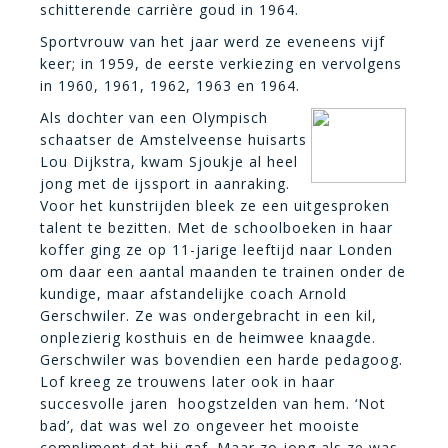
schitterende carrière goud in 1964.
Sportvrouw van het jaar werd ze eveneens vijf
keer; in 1959, de eerste verkiezing en vervolgens
in 1960, 1961, 1962, 1963 en 1964.
Als dochter van een Olympisch
schaatser de Amstelveense huisarts
Lou Dijkstra, kwam Sjoukje al heel
jong met de ijssport in aanraking.
Voor het kunstrijden bleek ze een uitgesproken
talent te bezitten. Met de schoolboeken in haar
koffer ging ze op 11-jarige leeftijd naar Londen
om daar een aantal maanden te trainen onder de
kundige, maar afstandelijke coach Arnold
Gerschwiler. Ze was ondergebracht in een kil,
onplezierig kosthuis en d
e heimwee knaagde.
Gerschwiler was bovendien een harde pedagoog.
Lof kreeg ze trouwens later ook in haar
succesvolle jaren hoogstzelden van hem. ‘Not
bad’, dat was wel zo ongeveer het mooiste
compliment dat hij gaf. Maar zo jong als ze was,