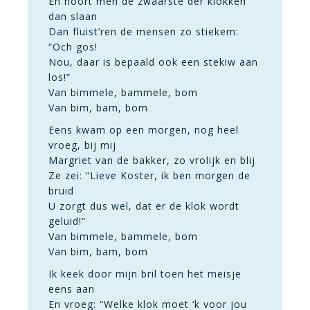
En hoort men de zwaarste der klokken
dan slaan
Dan fluist’ren de mensen zo stiekem:
“Och gos!
Nou, daar is bepaald ook een stekiw aan
los!”
Van bimmele, bammele, bom
Van bim, bam, bom
Eens kwam op een morgen, nog heel
vroeg, bij mij
Margriet van de bakker, zo vrolijk en blij
Ze zei: “Lieve Koster, ik ben morgen de
bruid
U zorgt dus wel, dat er de klok wordt
geluid!”
Van bimmele, bammele, bom
Van bim, bam, bom
Ik keek door mijn bril toen het meisje
eens aan
En vroeg: “Welke klok moet ‘k voor jou