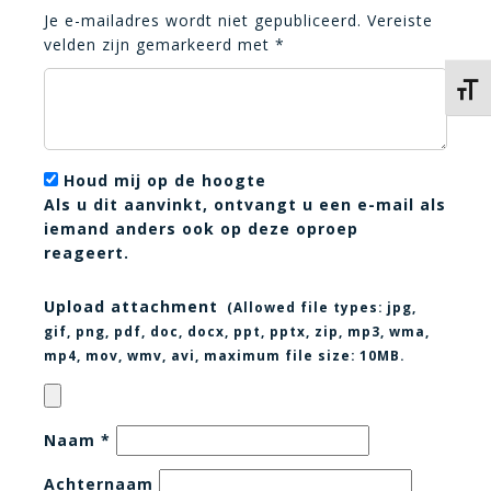
Je e-mailadres wordt niet gepubliceerd.
Vereiste
velden zijn gemarkeerd met
*
Kies 
Houd mij op de hoogte
Als u dit aanvinkt, ontvangt u een e-mail als
iemand anders ook op deze oproep
reageert.
Upload attachment
(Allowed file types:
jpg,
gif, png, pdf, doc, docx, ppt, pptx, zip, mp3, wma,
mp4, mov, wmv, avi
, maximum file size:
10MB.
Naam
*
Achternaam