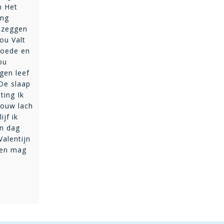
n Het
ang
l zeggen
ou Valt
moede en
ou
gen leef
 De slaap
ting Ik
jouw lach
ijf ik
en dag
Valentijn
ten mag