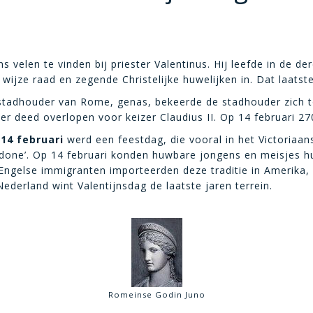
s velen te vinden bij priester Valentinus. Hij leefde in de d
ijze raad en zegende Christelijke huwelijken in. Dat laatste 
 stadhouder van Rome, genas, bekeerde de stadhouder zich t
mer deed overlopen voor keizer Claudius II. Op 14 februari 2
n
14 februari
werd een feestdag, die vooral in het Victoriaan
ot done’. Op 14 februari konden huwbare jongens en meisjes 
Engelse immigranten importeerden deze traditie in Amerika, w
ederland wint Valentijnsdag de laatste jaren terrein.
Romeinse Godin Juno