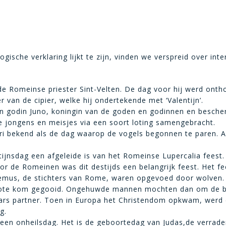
ogische verklaring lijkt te zijn, vinden we verspreid over int
e Romeinse priester Sint-Velten. De dag voor hij werd onth
r van de cipier, welke hij ondertekende met ‘Valentijn’.
van godin Juno, koningin van de goden en godinnen en besche
 jongens en meisjes via een soort loting samengebracht.
ari bekend als de dag waarop de vogels begonnen te paren. 
ijnsdag een afgeleide is van het Romeinse Lupercalia feest. 
r de Romeinen was dit destijds een belangrijk feest. Het fe
emus, de stichters van Rome, waren opgevoed door wolven.
ote kom gegooid. Ongehuwde mannen mochten dan om de beu
rs partner. Toen in Europa het Christendom opkwam, werd d
g.
 een onheilsdag. Het is de geboortedag van Judas,de verrade