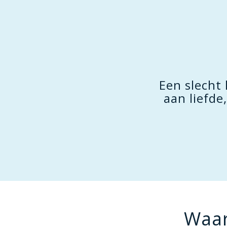
 altijd prettig iemand
Een slecht
unt zeggen. (Honoré de
aan liefde
Waar