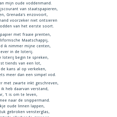
 van mijn oude voddenmand.
rijscourant van staatspapieren,
en, Grenada’s enzovoort,
 mand voorzeker niet ontsieren
 vodden van het eerste soort.
 papier met fraaie prenten,
alifornische Maatschappij,
d ik nimmer mijne centen,
ever in de loterij.
 loterij begin te spreken,
uist tiends van een lot,
 de kans al op verkeken,
niets meer dan een simpel vod.
ier met zwarte inkt geschreven,
, ik heb daarvan verstand,
, ’t is om te leven,
mee naar de snippermand.
akje oude linnen lappen,
tuk gebroken vensterglas,