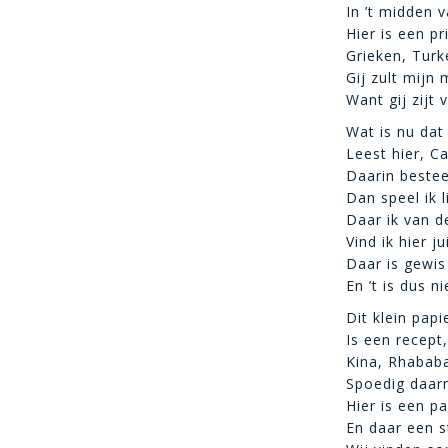
In ’t midden
Hier is een p
Grieken, Turk
Gij zult mijn
Want gij zijt
Wat is nu dat
Leest hier, C
Daarin bestee
Dan speel ik li
Daar ik van de
Vind ik hier j
Daar is gewis
En ’t is dus 
Dit klein pap
Is een recept
Kina, Rhababar
Spoedig daar
Hier is een p
En daar een s