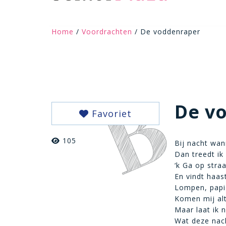
Home
/
Voordrachten
/ De voddenraper
De v
Favoriet
105
Bij nacht wa
Dan treedt ik
‘k Ga op stra
En vindt haas
Lompen, papi
Komen mij alt
Maar laat ik 
Wat deze nac