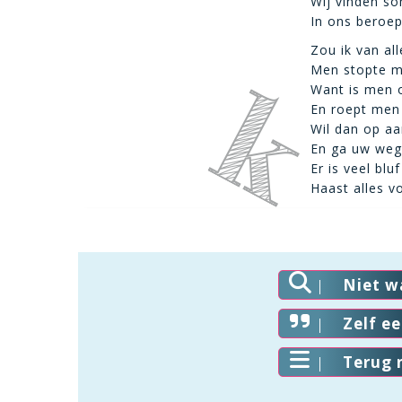
Wij vinden so
In ons beroep
Zou ik van all
Men stopte mi
Want is men o
En roept men 
Wil dan op aa
En ga uw weg
Er is veel bluf
Haast alles v
Niet w
Zelf e
Terug 