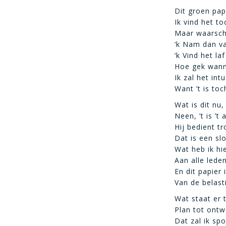
Dit groen pap
Ik vind het to
Maar waarschi
‘k Nam dan van
‘k Vind het laf
Hoe gek wanne
Ik zal het in
Want ’t is to
Wat is dit nu,
Neen, ’t is ’t
Hij bedient t
Dat is een slo
Wat heb ik hi
Aan alle leden
En dit papier 
Van de belasti
Wat staat er 
Plan tot ontw
Dat zal ik sp