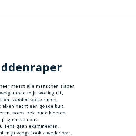
oddenraper
nneer meest alle menschen slapen
 welgemoed mijn woning uit,
at om vodden op te rapen,
t elken nacht een goede buit.
eren, soms ook oude kleeren,
ijd goed van pas.
nu eens gaan examineeren,
ht mijn vangst ook alweder was.