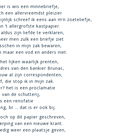
ier is wis een minnebriefje,
ch een allervreemdst pleizier
jnlijk schreef ik eens aan m’n zoeteliefje,
 ’t allergrofste kastpapier.
 aldus zijn liefde te verklaren,
er men zulk een briefje ziet
tusschen in mijn zak bewaren,
ch maar een vod en anders niet.
 het lijken waarlijk prenten,
 adres van den bankier Brunac,
rouw al zijn correspondenten,
f, die stop ik in mijn zak.
er? het is een proclamatie
 van de schutterij,
is een renofatie
ng, br … dat is er ook bij.
toch op dit papier geschreven,
erping van een nieuwe krant.
oedig weer een plaatsje geven,